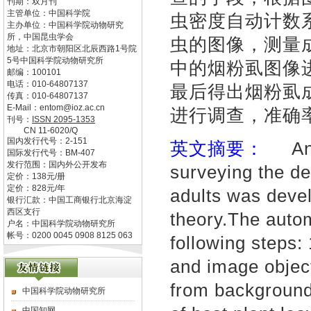
刊期：双月刊
主管单位：
中国科学院
虫密度自动计数
主办单位：
中国科学院动物研究
所，中国昆虫学会
虫的图像，测量
地址：
北京市朝阳区北辰西路1号院
5号中国科学院动物研究所
中的烟粉虱图像
邮编：
100101
电话：
010-64807137
最后得出烟粉虱
传真：
010-64807137
E-Mail：
entom@ioz.ac.cn
进行调查，准确率
刊号：
ISSN
2095-1353
CN
11-6020/Q
国内发行代号：
2-151
英文摘要：
An a
国际发行代号：
BM-407
发行范围：国内外公开发布
surveying the de
定价：
138
元/册
定价：
828
元/年
adults was deve
银行汇款：中国工商银行北京海淀
西区支行
theory.The auto
户名：中国科学院动物研究所
帐号：0200 0045 0908 8125 063
following steps
and image object
from background
中国科学院动物研究所
中国知网