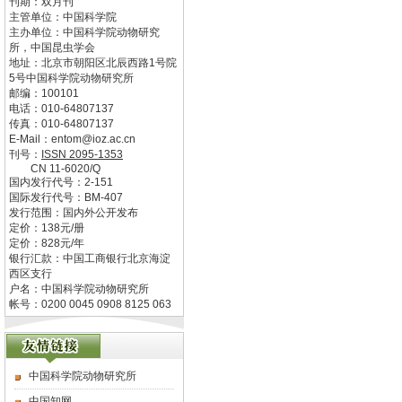
刊期：双月刊
主管单位：
中国科学院
主办单位：
中国科学院动物研究
所，中国昆虫学会
地址：
北京市朝阳区北辰西路1号院
5号中国科学院动物研究所
邮编：
100101
电话：
010-64807137
传真：
010-64807137
E-Mail：
entom@ioz.ac.cn
刊号：
ISSN
2095-1353
CN
11-6020/Q
国内发行代号：
2-151
国际发行代号：
BM-407
发行范围：国内外公开发布
定价：
138
元/册
定价：
828
元/年
银行汇款：中国工商银行北京海淀
西区支行
户名：中国科学院动物研究所
帐号：0200 0045 0908 8125 063
中国科学院动物研究所
中国知网