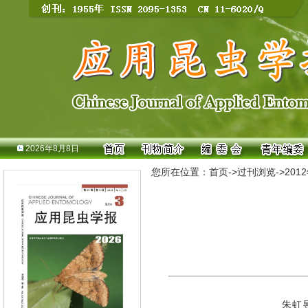
2026年8月8日
您所在位置：
首页
->
过刊浏览
->
201
朱虹昱