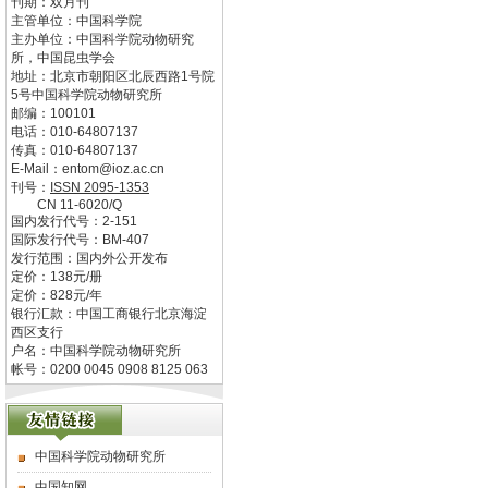
刊期：双月刊
主管单位：
中国科学院
主办单位：
中国科学院动物研究
所，中国昆虫学会
地址：
北京市朝阳区北辰西路1号院
5号中国科学院动物研究所
邮编：
100101
电话：
010-64807137
传真：
010-64807137
E-Mail：
entom@ioz.ac.cn
刊号：
ISSN
2095-1353
CN
11-6020/Q
国内发行代号：
2-151
国际发行代号：
BM-407
发行范围：国内外公开发布
定价：
138
元/册
定价：
828
元/年
银行汇款：中国工商银行北京海淀
西区支行
户名：中国科学院动物研究所
帐号：0200 0045 0908 8125 063
中国科学院动物研究所
中国知网