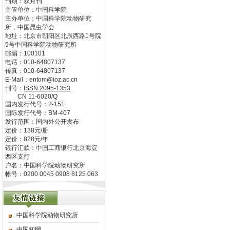
刊期：双月刊
主管单位：
中国科学院
主办单位：
中国科学院动物研究
所，中国昆虫学会
地址：
北京市朝阳区北辰西路1号院
5号中国科学院动物研究所
邮编：
100101
电话：
010-64807137
传真：
010-64807137
E-Mail：
entom@ioz.ac.cn
刊号：
ISSN
2095-1353
CN
11-6020/Q
国内发行代号：
2-151
国际发行代号：
BM-407
发行范围：国内外公开发布
定价：
138
元/册
定价：
828
元/年
银行汇款：中国工商银行北京海淀
西区支行
户名：中国科学院动物研究所
帐号：0200 0045 0908 8125 063
中国科学院动物研究所
中国知网