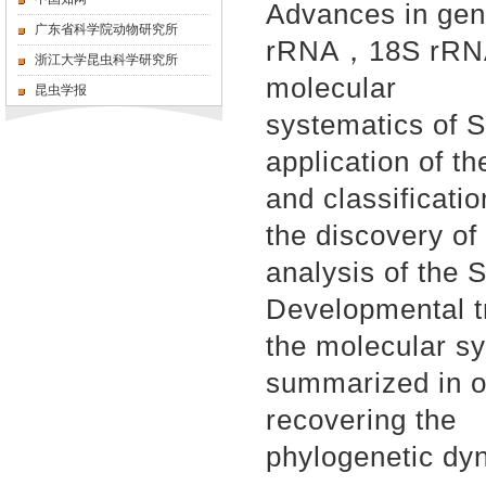
Advances in g
广东省科学院动物研究所
rRNA，18S rRNA，e
浙江大学昆虫科学研究所
molecular
昆虫学报
systematics of 
application of t
and classificati
the discovery of
analysis of the
Developmental t
the molecular s
summarized in or
recovering the
phylogenetic dy