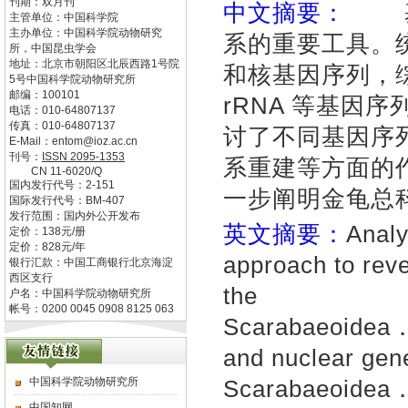
刊期：双月刊
中文摘要：
基因
主管单位：
中国科学院
主办单位：
中国科学院动物研究
系的重要工具。
所，中国昆虫学会
地址：
北京市朝阳区北辰西路1号院
和核基因序列，综述了
5号中国科学院动物研究所
邮编：
100101
rRNA 等基因
电话：
010-64807137
传真：
010-64807137
讨了不同基因序
E-Mail：
entom@ioz.ac.cn
刊号：
ISSN
2095-1353
系重建等方面的
CN
11-6020/Q
国内发行代号：
2-151
一步阐明金龟总
国际发行代号：
BM-407
发行范围：国内外公开发布
英文摘要：
Analy
定价：
138
元/册
定价：
828
元/年
approach to reve
银行汇款：中国工商银行北京海淀
西区支行
the
户名：中国科学院动物研究所
帐号：0200 0045 0908 8125 063
Scarabaeoidea．
and nuclear gene
中国科学院动物研究所
Scarabaeoidea
中国知网