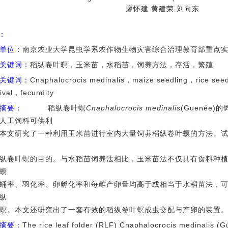
廖怀建 黄建荣 刘向东
I：
单位：
南京农业大学昆虫学系农作物生物灾害综合治理教育部重点实验
关键词：
稻纵卷叶暝，玉米苗，水稻苗，饲养方法，存活，繁殖
关键词：
Cnaphalocrocis medinalis，maize seedling，rice see
ival，fecundity
摘要：
稻纵卷叶螟
Cnaphalocrocis medinalis
(Guenée
人工饲料可供利
本文研究了一种利用玉米苗进行室内大量饲养稻纵卷叶螟的方法。
纵卷叶螟的目的。与水稻苗饲养法相比，玉米苗法不仅具有食料种
螟
蛹率、羽化率、卵孵化率和每雌产卵量均高于或相当于水稻苗法，
纵
螟。本文还研究出了一套有效的稻纵卷叶螟成虫交配与产卵的装置
摘要：
The rice leaf folder (RLF) Cnaphalocrocis medinalis (Güe