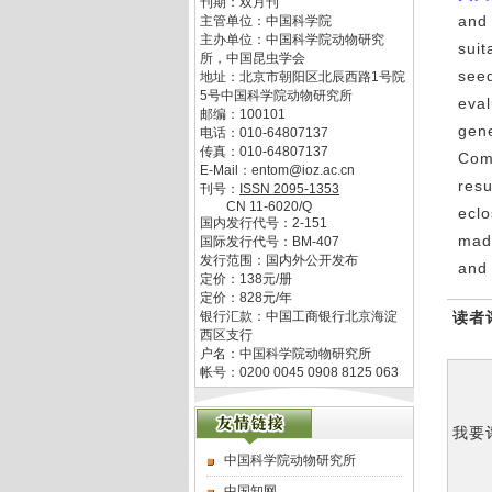
刊期：双月刊
and 
主管单位：
中国科学院
主办单位：
中国科学院动物研究
suit
所，中国昆虫学会
seed
地址：
北京市朝阳区北辰西路1号院
5号中国科学院动物研究所
eval
邮编：
100101
gen
电话：
010-64807137
传真：
010-64807137
Comp
E-Mail：
entom@ioz.ac.cn
resu
刊号：
ISSN
2095-1353
CN
11-6020/Q
eclo
国内发行代号：
2-151
made
国际发行代号：
BM-407
发行范围：国内外公开发布
and
定价：
138
元/册
定价：
828
元/年
银行汇款：中国工商银行北京海淀
读者
西区支行
户名：中国科学院动物研究所
帐号：0200 0045 0908 8125 063
我要
中国科学院动物研究所
中国知网