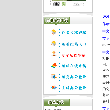
DO
作者
中文
英文
surv
中文
好的
用。
次饲
养稻
卷叶
的化
养稻
卷叶
英文