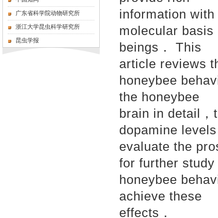
information with
广东省科学院动物研究所
浙江大学昆虫科学研究所
molecular basis
昆虫学报
beings． This
article reviews 
honeybee behavi
the honeybee
brain in detail，
dopamine levels
evaluate the pro
for further stud
honeybee behavi
achieve these
effects．