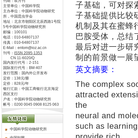
刊期：双月刊
子基础，可对探
主管单位：
中国科学院
主办单位：
中国科学院动物研究
子基础提供比较
所，中国昆虫学会
地址：
北京市朝阳区北辰西路1号院
机制及其在蜜蜂
5号中国科学院动物研究所
邮编：
100101
巴胺受体，总结
电话：
010-64807137
传真：
010-64807137
最后对进一步研
E-Mail：
entom@ioz.ac.cn
刊号：
ISSN
2095-1353
制的前景做一展
CN
11-6020/Q
国内发行代号：
2-151
英文摘要：
国际发行代号：
BM-407
发行范围：国内外公开发布
定价：
138
元/册
The complex soc
定价：
828
元/年
银行汇款：中国工商银行北京海淀
attracted extens
西区支行
户名：中国科学院动物研究所
the
帐号：0200 0045 0908 8125 063
neural and mole
such as learni
中国科学院动物研究所
provide rich
中国知网