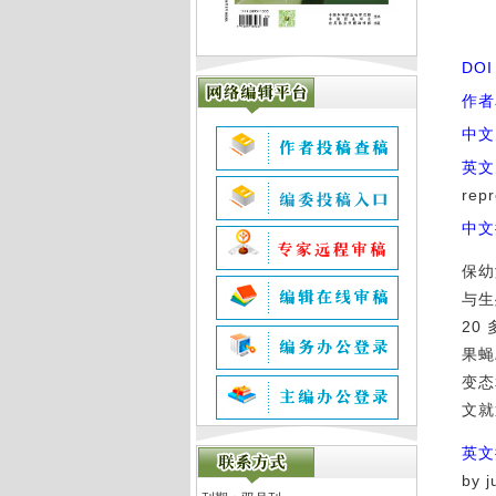
DO
作者
中文
英文
rep
中文
保幼
与生
20
果蝇
变态
文就
英文
by 