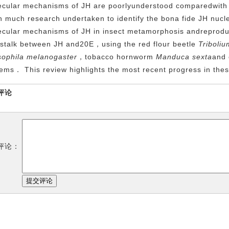
ecular mechanisms of JH are poorlyunderstood comparedwith
 much research undertaken to identify the bona fide JH nucl
ecular mechanisms of JH in insect metamorphosis andreprodu
sstalk between JH and20E，using the red flour beetle
Triboli
sophila melanogaster
，tobacco hornworm
Manduca sexta
and 
ems． This review highlights the most recent progress in th
评论
评论：