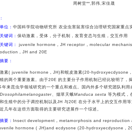
周树堂**,郭伟,宋佳晟
I：
单位：
中国科学院动物研究所 农业虫害鼠害综合治理研究国家重点实验
关键词：
保幼激素，受体，分子机制，发育变态与生殖，交互作用
关键词：
juvenile hormone，JH receptor，molecular mechan
roduction，JH and 20E
摘要：
激素( juvenile hormone，JH)和蜕皮激素(20-hydroxyecdy
殖的两个重要激素。由于20E 的主要分子作用机制已经比较明了，揭
 多年来昆虫学领域研究的一个重点和难点。国内外多个研究团队利用
Drosophilamelanogaste
r、烟草天蛾
Manduca sexta
等为模式，在
和生殖中的分子调控机制以及JH 与20E 在分子水平上的交互作用
近几年在这些方面取得的主要研究进展作一个综述。
摘要：
Insect development，metamorphosis and reproduction a
juvenile hormone ( JH)and ecdysone (20-hydroxyecdysone，