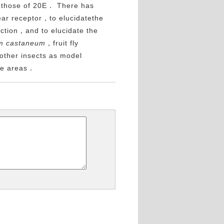
 those of 20E． There has
ear receptor，to elucidatethe
ction，and to elucidate the
um castaneum
，fruit fly
other insects as model
ese areas．