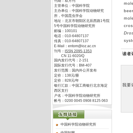
刊期：双月刊
mol
主管单位：
中国科学院
been
主办单位：
中国科学院动物研究
所，中国昆虫学会
mol
地址：
北京市朝阳区北辰西路1号院
cro
5号中国科学院动物研究所
邮编：
100101
Dro
电话：
010-64807137
syst
传真：
010-64807137
E-Mail：
entom@ioz.ac.cn
刊号：
ISSN
2095-1353
读者
CN
11-6020/Q
国内发行代号：
2-151
国际发行代号：
BM-407
发行范围：国内外公开发布
定价：
138
元/册
定价：
828
元/年
我要
银行汇款：中国工商银行北京海淀
西区支行
户名：中国科学院动物研究所
帐号：0200 0045 0908 8125 063
中国科学院动物研究所
中国知网