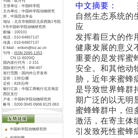
刊期：双月刊
中文摘要：
蜜蜂
主管单位：
中国科学院
主办单位：
中国科学院动物研究
自然生态系统的
所，中国昆虫学会
地址：
北京市朝阳区北辰西路1号院
应
5号中国科学院动物研究所
邮编：
100101
发挥着巨大的作
电话：
010-64807137
传真：
010-64807137
健康发展的意义
E-Mail：
entom@ioz.ac.cn
刊号：
ISSN
2095-1353
重要的是发挥蜜
CN
11-6020/Q
国内发行代号：
2-151
安全。和其他动
国际发行代号：
BM-407
发行范围：国内外公开发布
胁，近年来蜜蜂
定价：
138
元/册
定价：
828
元/年
是导致世界蜂群
银行汇款：中国工商银行北京海淀
西区支行
期广泛的以无明
户名：中国科学院动物研究所
帐号：0200 0045 0908 8125 063
蜜蜂蜂群中，但
激活，在寄主体
引发致死性蜜蜂
中国科学院动物研究所
中国知网