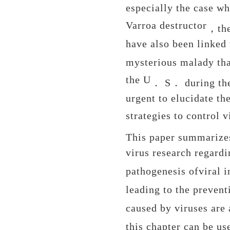
especially the case wh
Varroa destructor
，
th
have also been linked
mysterious malady th
the U
．
S
．
during th
urgent to elucidate t
strategies to control 
This paper summarizes
virus research regard
pathogenesis ofviral i
leading to the prevent
caused by viruses are 
this chapter can be us