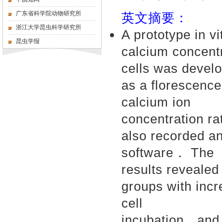
广东省科学院动物研究所
英文摘要：
浙江大学昆虫科学研究所
A prototype in v
昆虫学报
calcium concent
cells was devel
as a florescence
calcium ion
concentration ra
also recorded 
software． The
results revealed
groups with inc
cell
incubation，and t