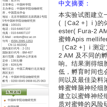
刊期：双月刊
中文摘要：
主管单位：
中国科学院
主办单位：
中国科学院动物研究
所，中国昆虫学会
本实验试图建立
地址：
北京市朝阳区北辰西路1号院
5号中国科学院动物研究所
(［Ca2 +］i )
邮编：
100101
电话：
010-64807137
ester( Fur
传真：
010-64807137
E-Mail：
entom@ioz.ac.cn
蜜蜂Apis mellif
刊号：
ISSN
2095-1353
CN
11-6020/Q
［Ca2 +］i 
国内发行代号：
2-151
国际发行代号：
BM-407
2 AM 及不同的
发行范围：国内外公开发布
定价：
138
元/册
响。结果测得细胞r
定价：
828
元/年
银行汇款：中国工商银行北京海淀
低，孵育时间也会
西区支行
户名：中国科学院动物研究所
间以及最佳染料
帐号：0200 0045 0908 8125 063
蜂蜜蜂脑神经细
建立以蜜蜂神经
中国科学院动物研究所
质对蜜蜂的风险
中国知网