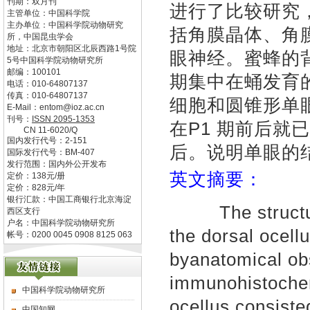
刊期：双月刊
进行了比较
研究
主管单位：
中国科学院
主办单位：
中国科学院动物研究
括角膜晶体、角
所，中国昆虫学会
地址：
北京市朝阳区北辰西路1号院
眼神经。蜜蜂的
5号中国科学院动物研究所
邮编：
100101
期集中在蛹发育的
电话：
010-64807137
传真：
010-64807137
细胞和圆锥形单
E-Mail：
entom@ioz.ac.cn
刊号：
ISSN
2095-1353
在P1 期前后就
CN
11-6020/Q
国内发行代号：
2-151
后。说明单眼的
国际发行代号：
BM-407
发行范围：国内外公开发布
英文摘要：
定价：
138
元/册
定价：
828
元/年
银行汇款：中国工商银行北京海淀
The structure
西区支行
户名：中国科学院动物研究所
the dorsal ocell
帐号：0200 0045 0908 8125 063
byanatomical ob
immunohistochem
中国科学院动物研究所
ocellus consist
中国知网