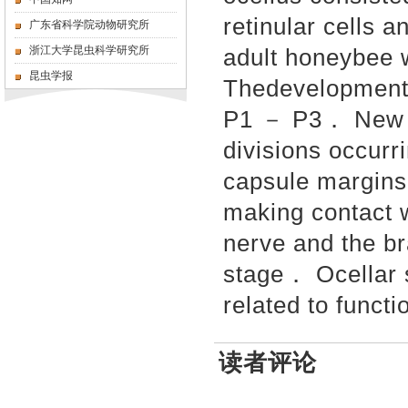
retinular cells a
广东省科学院动物研究所
浙江大学昆虫科学研究所
adult honeybee 
昆虫学报
Thedevelopment 
P1 － P3． New ce
divisions occurr
capsule margins
making contact w
nerve and the b
stage． Ocellar 
related to funct
读者评论