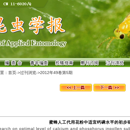
置：
首页
->
过刊浏览
->
2012年49卷第5期
蜜蜂人工代用花粉中适宜钙磷水平的初步
arch on optimal level of calcium and phosphorus inpollen sub