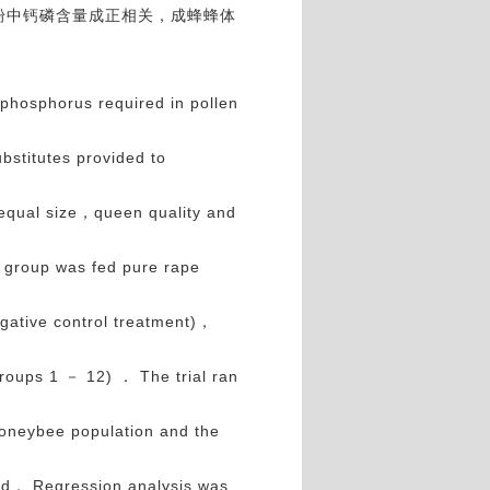
粉中钙磷含量成正相关，成蜂蜂体
 phosphorus required in pollen
stitutes provided to
f equal size，queen quality and
h group was fed pure rape
ative control treatment)，
roups 1 － 12) ． The trial ran
honeybee population and the
iod． Regression analysis was