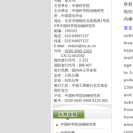
刊期：双月刊
群群
主管单位：
中国科学院
主办单位：
中国科学院动物研究
组织
所，中国昆虫学会
内磷
地址：
北京市朝阳区北辰西路1号院
5号中国科学院动物研究所
英文
邮编：
100101
subs
电话：
010-64807137
传真：
010-64807137
leve
E-Mail：
entom@ioz.ac.cn
expe
刊号：
ISSN
2095-1353
CN
11-6020/Q
mell
国内发行代号：
2-151
age
国际发行代号：
BM-407
发行范围：国内外公开发布
to 1
定价：
138
元/册
poll
定价：
828
元/年
银行汇款：中国工商银行北京海淀
13t
西区支行
and 
户名：中国科学院动物研究所
帐号：0200 0045 0908 8125 063
subs
from
hone
eme
中国科学院动物研究所
cont
中国知网