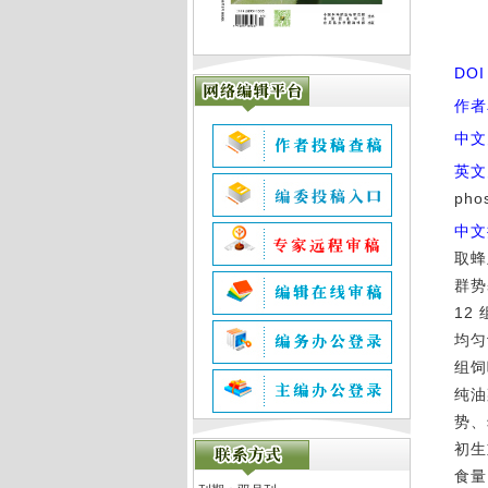
DO
作者
中文
英文
pho
中文
取蜂
群势基
12
均匀
组饲
纯油
势、
初生
食量