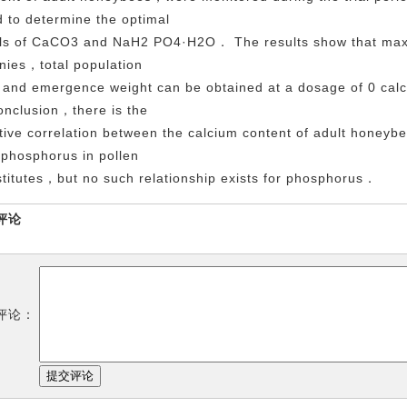
 to determine the optimal
ls of CaCO3 and NaH2 PO4·H2O． The results show that maxima
nies，total population
e and emergence weight can be obtained at a dosage of 0 ca
onclusion，there is the
tive correlation between the calcium content of adult honeybe
phosphorus in pollen
titutes，but no such relationship exists for phosphorus．
评论
评论：