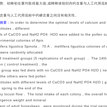
势、幼蜂初生重均取得最大值;成蜂蜂体组织内钙含量与人工代用花
含量与人工代用花粉中钙磷含量之间没有相关性。
摘要：
In order to determine the optimal levels of calcium and
titutes，different
ls of CaCO3 and NaH2 PO4 ·H2O were added to the pollen sub
rimental colonies of Apis
ifera ligustica Spinola． 70 A． mellifera ligustica colonies o
 were randomly allocated
4 treatment groups (5 replications of each group) ． The 14t
en ( control treatment)，the
h group was fed diets with no CaCO3 and NaH2 PO4·H2O ( neg
the others were fed pollen
titutes with different levels of CaCO3 and NaH2 PO4·H2O ( g
 spring to the end of the
y locust flow． The total intake of each colony，the overall 
rgence weight and mineral
ent of adult honeybees，were monitored during the trial per