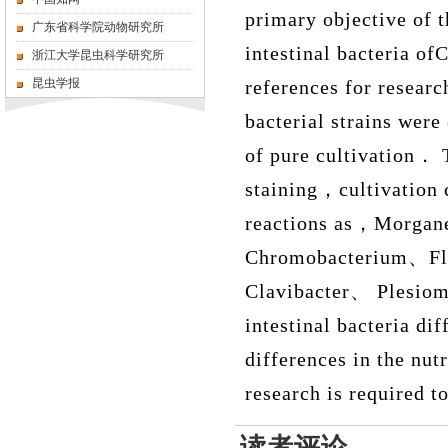
primary objective of t
广东省科学院动物研究所
intestinal bacteria of
浙江大学昆虫科学研究所
昆虫学报
references for researc
bacterial strains were
of pure cultivation
．
T
staining
，
cultivation 
reactions as
，
Morgane
Chromobacterium
、
F
Clavibacter
、
Plesiom
intestinal bacteria di
differences in the nut
research is required t
读者评论