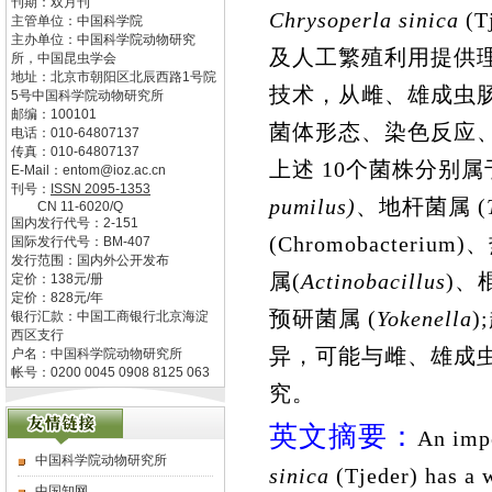
刊期：双月刊
Chrysoperla sinica
(
T
主管单位：
中国科学院
主办单位：
中国科学院动物研究
及人工繁
殖
利
用
提供
所，中国昆虫学会
地址：
北京市朝阳区北辰西路1号院
技术
，
从雌
、
雄
成虫
5号中国科学院动物研究所
邮编：
100101
菌体形
态、
染色反
应
电话：
010-64807137
传真：
010-64807137
上述
10
个
菌株
分
别属
E-Mail：
entom@ioz.ac.cn
刊号：
ISSN
2095-1353
pumilus
)
、
地杆菌属
(
CN
11-6020/Q
国内发行代号：
2-151
(
Chromobacterium
)
、
国际发行代号：
BM-407
发行范围：国内外公开发布
属
(
Actinobacillus
)
、
定价：
138
元/册
定价：
828
元/年
预
研
菌属
(
Yokenella
)
;
银行汇款：中国工商银行北京海淀
西区支行
异
，
可能
与
雌
、
雄
成
户名：中国科学院动物研究所
帐号：0200 0045 0908 8125 063
究。
英文摘要：
An impo
中国科学院动物研究所
sinica
(
Tjeder
)
has a 
中国知网