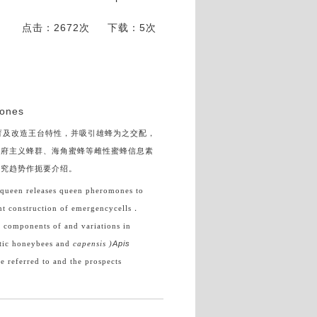
点击：2672次
下载：5次
ones
育
及改造王台特性
，
并吸引雄蜂
为
之交配
，
政府
主
义蜂群
、
海角蜜蜂等雌性蜜蜂信息
素
研究
趋势
作
扼
要
介绍
。
 queen releases queen pheromones to
nt construction of emergencycells
．
e components of and variations in
Apis
stic honeybees and
capensis
)
 referred to and the prospects