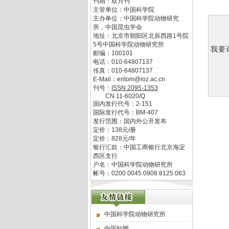
刊期：双月刊
主管单位：
中国科学院
主办单位：
中国科学院动物研究
所，中国昆虫学会
地址：
北京市朝阳区北辰西路1号院
5号中国科学院动物研究所
我要
邮编：
100101
电话：
010-64807137
传真：
010-64807137
E-Mail：
entom@ioz.ac.cn
刊号：
ISSN
2095-1353
CN
11-6020/Q
国内发行代号：
2-151
国际发行代号：
BM-407
发行范围：国内外公开发布
定价：
138
元/册
定价：
828
元/年
银行汇款：中国工商银行北京海淀
西区支行
户名：中国科学院动物研究所
帐号：0200 0045 0908 8125 063
中国科学院动物研究所
中国知网