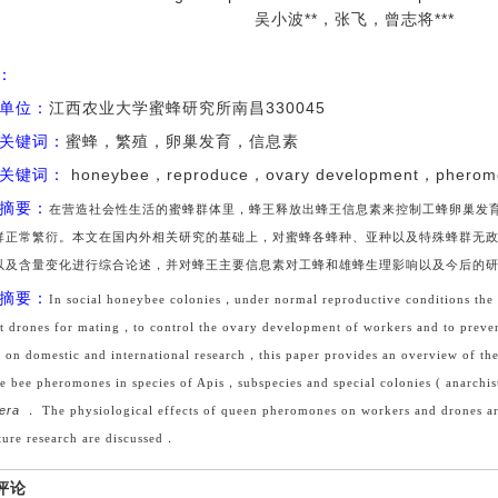
吴小波**，张飞，曾志将***
I：
单位：
江西农业大学蜜蜂研究所南昌330045
关键词：
蜜蜂，繁殖，卵巢发育，信息素
关键词：
honeybee，reproduce，ovary development，pherom
摘要：
在营造社会性
生
活
的
蜜蜂群体里
，
蜂王释放出蜂王信息
素来控制
工蜂卵巢
发
群正常繁衍
。
本文在
国
内外相关
研究的
基础上
，
对蜜蜂各蜂种
、
亚种以及特殊蜂群无
以及含量
变
化进行
综合
论述
，
并对蜂王
主要
信息
素
对工蜂
和
雄蜂
生理
影响以及今后
的
摘要：
In social honeybee colonies
，
under normal reproductive conditions the
ct drones for mating
，
to control the ovary development of workers and to preve
 on domestic and international research
，
this paper provides an overview of th
e bee pheromones in species of Apis
，
subspecies and special colonies
(
anarchi
fera
．
The physiological effects of queen pheromones on workers and drones are
ture research are discussed
．
评论