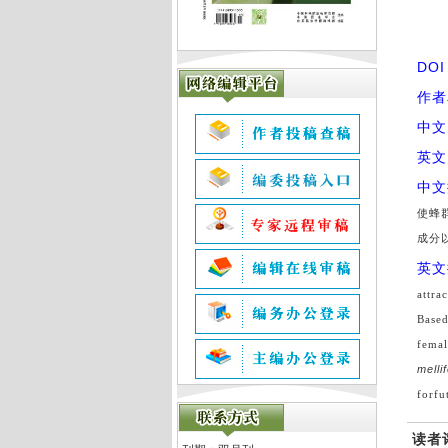
DO
作者
中文
英文
中文
使蜂
成分
英文
attra
Based
femal
melli
forfu
读者