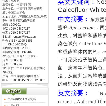
英文关键词：
No
刊期：双月刊
主管单位：
中国科学院
Calcofluor Whi
主办单位：
中国科学院动物研究
所，中国昆虫学会
地址：
北京市朝阳区北辰西路1号院
中文摘要：
东方蜜
5号中国科学院动物研究所
邮编：
100101
蜜蜂
Apis cerana
，
西
电话：
010-64807137
传真：
010-64807137
生虫，
对蜜蜂
和
熊蜂
E-Mail：
entom@ioz.ac.cn
刊号：
ISSN
2095-1353
染色试剂
Calcofluor
CN
11-6020/Q
国内发行代号：
2-151
蜂或熊蜂体内
的
N
．
c
国际发行代号：
BM-407
发行范围：国内外公开发布
下可见死孢
子
被染上
定价：
138
元/册
定价：
828
元/年
菌
、
病毒等不被染色
银行汇款：中国工商银行北京海淀
西区支行
法
，
从而判定蜜蜂或
户名：中国科学院动物研究所
帐号：0200 0045 0908 8125 063
的研究
及药
物
防
治
具
英文摘要：
Nosema
中国科学院动物研究所
cerana
，
Apis mellifer
中国知网