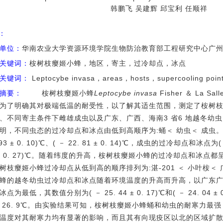
韩鹏飞 吴建辉 邱宝利 任顺祥
I：
单位：
华南农业大学资源环境学院生物防治教育部工程研究中心广州51
关键词：
桉树枝瘿姬小蜂，地区，寄主，过冷却点，冰点
关键词：
Leptocybe invasa，areas，hosts，supercooling point
摘要：
桉树枝瘿姬小蜂
Leptocybe invasa
Fisher ＆ La 
为了明确其对极端低温的耐受性，以了解其适生范围，测定了桉树
、不同寄主条件下雌雄成虫以及广东、广西、海南3 省6 地越冬幼虫
明，不同虫态的过冷却点和冰点由低到高顺序为:蛹＜ 幼虫＜ 成虫。
 93 ± 0. 10)℃、( － 22. 81 ± 0. 14)℃，成虫的过冷却点和冰点为( － 
 ± 0. 27)℃。随着纬度的升高，桉树枝瘿姬小蜂的过冷却点和冰
树枝瘿姬小蜂过冷却点从低到高的顺序排列为:湛-201 ＜ 小叶桉＜ 广
蜂的越冬幼虫过冷却点和冰点随着环境温度的升高而升高，以广东广
冰点为最低，其数值分别为( － 25. 44 ± 0. 17)℃和( － 24. 04
 26. 9℃。由实验结果可知，桉树枝瘿姬小蜂蛹和幼虫的耐寒力最
温度对其耐寒力均有显著的影响，而且其有向现疫区以北的区域扩