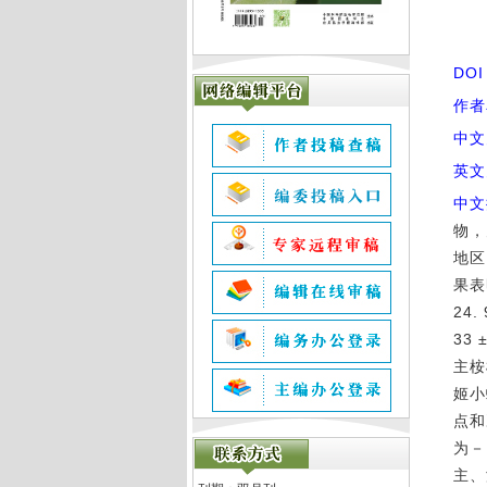
DO
作者
中文
英文
中文
物，
地区
果表
24.
33
主桉
姬小
点和
为－
主、