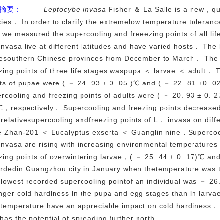
摘要：
Leptocybe invasa
Fisher ＆ La Salle is a new，qu
ies． In order to clarify the extremelow temperature tolerance
 we measured the supercooling and freeezing points of all li
nvasa live at different latitudes and have varied hosts． The 
eesouthern Chinese provinces from December to March． The r
zing points of three life stages waspupa ＜ larvae ＜ adult． 
ts of pupae were ( － 24. 93 ± 0. 05 )℃ and ( － 22. 81 ±0.
rcooling and freezing points of adults were ( － 20. 93 ± 0. 
，respectively． Supercooling and freezing points decreased 
relativesupercooling andfreezing points of L． invasa on diff
e Zhan-201 ＜ Eucalyptus exserta ＜ Guanglin nine．Supercooli
nvasa are rising with increasing environmental temperature
zing points of overwintering larvae，( － 25. 44 ± 0. 17)℃ a
rdedin Guangzhou city in January when thetemperature was 
lowest recorded supercooling pointof an individual was － 26
nger cold hardiness in the pupa and egg stages than in larv
temperature have an appreciable impact on cold hardiness． T
has the potential of spreading further north．