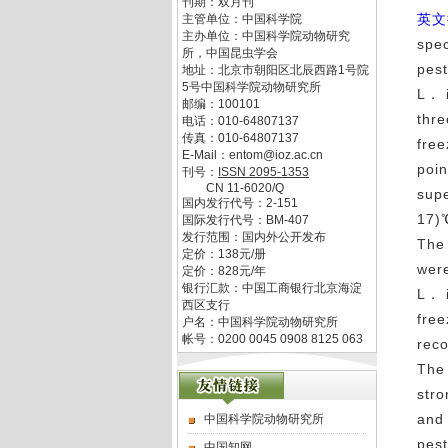
刊期：双月刊
英文
主管单位：
中国科学院
主办单位：
中国科学院动物研究
spec
所，中国昆虫学会
pest
地址：
北京市朝阳区北辰西路1号院
5号中国科学院动物研究所
L． i
邮编：
100101
thr
电话：
010-64807137
传真：
010-64807137
free
E-Mail：
entom@ioz.ac.cn
poin
刊号：
ISSN
2095-1353
CN
11-6020/Q
supe
国内发行代号：
2-151
17)℃
国际发行代号：
BM-407
发行范围：国内外公开发布
The 
定价：
138
元/册
wer
定价：
828
元/年
银行汇款：中国工商银行北京海淀
L． i
西区支行
free
户名：中国科学院动物研究所
帐号：0200 0045 0908 8125 063
reco
The 
stro
and 
中国科学院动物研究所
pest
中国知网