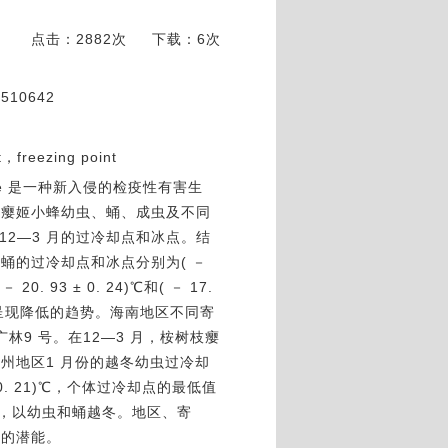
点击：2882次
下载：6次
0642
，freezing point
Salle 是一种新入侵的检疫性有害生
枝瘿姬小蜂幼虫、蛹、成虫及不同
12—3 月的过冷却点和冰点。结
蛹的过冷却点和冰点分别为( －
20. 93 ± 0. 24)℃和( － 17.
点都呈现降低的趋势。海南地区不同寄
林9 号。在12—3 月，桉树枝瘿
州地区1 月份的越冬幼虫过冷却
 ± 0. 21)℃，个体过冷却点的最低值
强，以幼虫和蛹越冬。地区、寄
散的潜能。