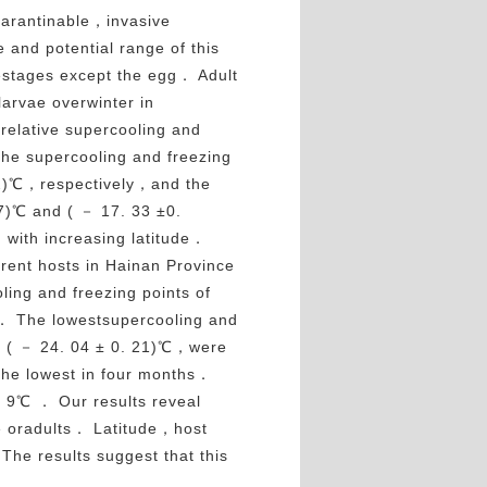
arantinable，invasive
 and potential range of this
festages except the egg． Adult
larvae overwinter in
elative supercooling and
The supercooling and freezing
 02)℃，respectively，and the
27)℃ and ( － 17. 33 ±0.
with increasing latitude．
erent hosts in Hainan Province
ng and freezing points of
s． The lowestsupercooling and
nd ( － 24. 04 ± 0. 21)℃，were
the lowest in four months．
. 9℃ ． Our results reveal
ae oradults． Latitude，host
he results suggest that this