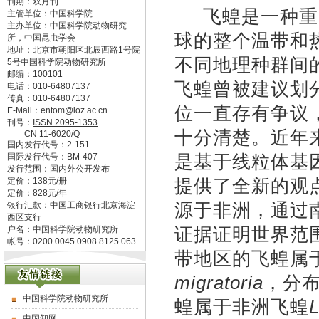
刊期：双月刊
飞蝗是一种重大
主管单位：
中国科学院
主办单位：
中国科学院动物研究
球的整个温带和
所，中国昆虫学会
地址：
北京市朝阳区北辰西路1号院
不同地理种群间
5号中国科学院动物研究所
邮编：
100101
飞蝗曾被建议划
电话：
010-64807137
传真：
010-64807137
位一直存有争议
E-Mail：
entom@ioz.ac.cn
刊号：
ISSN
2095-1353
十分清楚。近年
CN
11-6020/Q
国内发行代号：
2-151
是基于线粒体基
国际发行代号：
BM-407
发行范围：国内外公开发布
提供了全新的观
定价：
138
元/册
定价：
828
元/年
源于非洲，通过
银行汇款：中国工商银行北京海淀
西区支行
证据证明世界范
户名：中国科学院动物研究所
帐号：0200 0045 0908 8125 063
带地区的飞蝗属
migratoria
，分
中国科学院动物研究所
蝗属于非洲飞蝗
L
中国知网