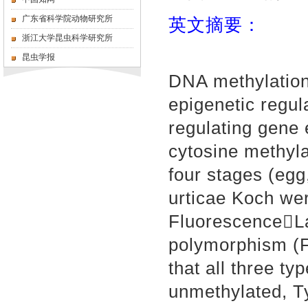
广东省科学院动物研究所
英文摘要：
浙江大学昆虫科学研究所
昆虫学报
DNA methylation
epigenetic regul
regulating gene 
cytosine methyl
four stages (egg
urticae Koch we
FluorescenceLa
polymorphism (F
that all three ty
unmethylated, Ty