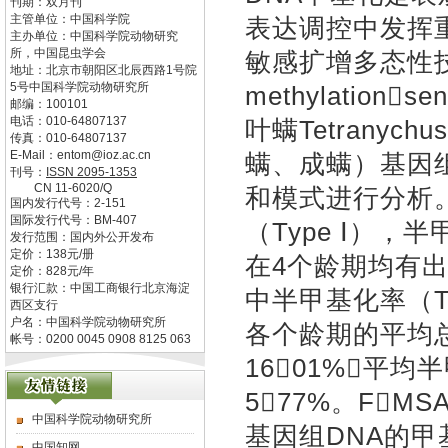
刊期：双月刊
主管单位：
中国科学院
表达调控中发挥
主办单位：
中国科学院动物研究
所，中国昆虫学会
敏感扩增多态性技术（F
地址：
北京市朝阳区北辰西路1号院
5号中国科学院动物研究所
methylationse
邮编：
100101
电话：
010-64807137
叶螨Tetranych
传真：
010-64807137
E-Mail：
entom@ioz.ac.cn
螨、成螨）基因组
刊号：
ISSN
2095-1353
CN
11-6020/Q
和模式进行分析
国内发行代号：
2-151
国际发行代号：
BM-407
（Type Ⅰ），半
发行范围：国内外公开发布
定价：
138
元/册
在4个龄期均有出
定价：
828
元/年
银行汇款：中国工商银行北京海淀
中半甲基化率（Ty
西区支行
户名：中国科学院动物研究所
各个龄期的平均总甲基
帐号：0200 0045 0908 8125 063
1601%，平均
577%。F
中国科学院动物研究所
基因组DNA的
中国知网