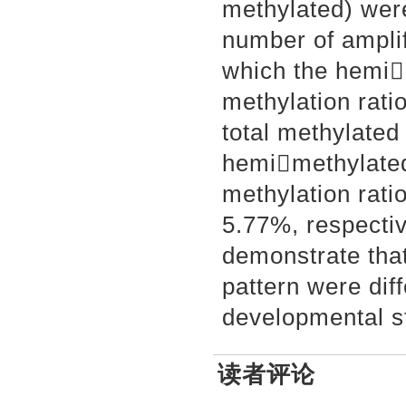
methylated) were
number of amplif
which the hemim
methylation rati
total methylated
hemimethylated 
methylation rat
5.77%, respecti
demonstrate tha
pattern were diff
developmental st
读者评论