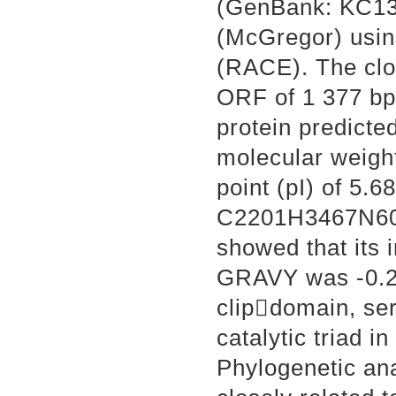
(GenBank: KC136
(McGregor) usin
(RACE). The clo
ORF of 1 377 bp
protein predict
molecular weight
point (pI) of 5.
C2201H3467N607
showed that its i
GRAVY was -0.2
clipdomain, se
catalytic triad i
Phylogenetic ana