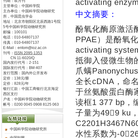
activating enzy
刊期：双月刊
主管单位：
中国科学院
主办单位：
中国科学院动物研究
中文摘要：
所，中国昆虫学会
地址：
北京市朝阳区北辰西路1号院
酚氧化酶原激活酶（pro
5号中国科学院动物研究所
邮编：
100101
PPAE）是酚氧化酶
电话：
010-64807137
传真：
010-64807137
activating 
E-Mail：
entom@ioz.ac.cn
刊号：
ISSN
2095-1353
CN
11-6020/Q
抵御入侵微生物
国内发行代号：
2-151
国际发行代号：
BM-407
爪螨Panonychu
发行范围：国内外公开发布
定价：
138
元/册
全长cDNA，命名为
定价：
828
元/年
银行汇款：中国工商银行北京海淀
于丝氨酸蛋白酶家族
西区支行
户名：中国科学院动物研究所
读框1 377 b
帐号：0200 0045 0908 8125 063
子量为499 k
C2201H3467
中国科学院动物研究所
水性系数为-0
中国知网