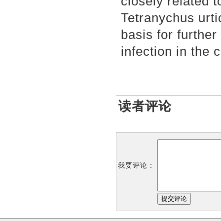
closely related 
Tetranychus urti
basis for furthe
infection in the 
读者评论
我要评论：