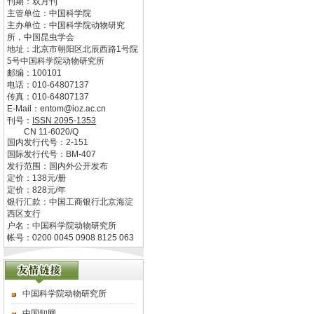
刊期：双月刊
主管单位：
中国科学院
主办单位：
中国科学院动物研究
所，中国昆虫学会
地址：
北京市朝阳区北辰西路1号院
5号中国科学院动物研究所
邮编：
100101
电话：
010-64807137
传真：
010-64807137
E-Mail：
entom@ioz.ac.cn
刊号：
ISSN
2095-1353
CN
11-6020/Q
国内发行代号：
2-151
国际发行代号：
BM-407
发行范围：国内外公开发布
定价：
138
元/册
定价：
828
元/年
银行汇款：中国工商银行北京海淀
西区支行
户名：中国科学院动物研究所
帐号：0200 0045 0908 8125 063
中国科学院动物研究所
中国知网