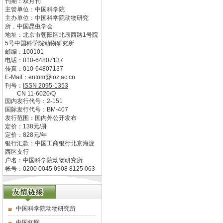
刊期：双月刊
主管单位：
中国科学院
主办单位：
中国科学院动物研究
所，中国昆虫学会
地址：
北京市朝阳区北辰西路1号院
5号中国科学院动物研究所
邮编：
100101
电话：
010-64807137
传真：
010-64807137
E-Mail：
entom@ioz.ac.cn
刊号：
ISSN
2095-1353
CN
11-6020/Q
国内发行代号：
2-151
国际发行代号：
BM-407
发行范围：国内外公开发布
定价：
138
元/册
定价：
828
元/年
银行汇款：中国工商银行北京海淀
西区支行
户名：中国科学院动物研究所
帐号：0200 0045 0908 8125 063
中国科学院动物研究所
中国知网