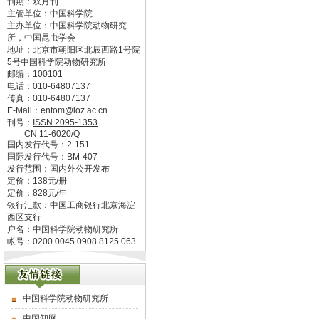
刊期：双月刊
主管单位：
中国科学院
主办单位：
中国科学院动物研究
所，中国昆虫学会
地址：
北京市朝阳区北辰西路1号院
5号中国科学院动物研究所
邮编：
100101
电话：
010-64807137
传真：
010-64807137
E-Mail：
entom@ioz.ac.cn
刊号：
ISSN
2095-1353
CN
11-6020/Q
国内发行代号：
2-151
国际发行代号：
BM-407
发行范围：国内外公开发布
定价：
138
元/册
定价：
828
元/年
银行汇款：中国工商银行北京海淀
西区支行
户名：中国科学院动物研究所
帐号：0200 0045 0908 8125 063
中国科学院动物研究所
中国知网