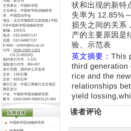
刊期：双月刊
状和出现的新特点
主管单位：
中国科学院
主办单位：
中国科学院动物研究
失率为 12.85
所，中国昆虫学会
地址：
北京市朝阳区北辰西路1号院
损失之间的关系
5号中国科学院动物研究所
邮编：
100101
产的主要原因是
电话：
010-64807137
传真：
010-64807137
验、示范表
E-Mail：
entom@ioz.ac.cn
刊号：
ISSN
2095-1353
英文摘要：
This 
CN
11-6020/Q
国内发行代号：
2-151
third generation 
国际发行代号：
BM-407
发行范围：国内外公开发布
rice and the new
定价：
138
元/册
定价：
828
元/年
relationships b
银行汇款：中国工商银行北京海淀
西区支行
yield lossing,w
户名：中国科学院动物研究所
帐号：0200 0045 0908 8125 063
读者评论
中国科学院动物研究所
中国知网