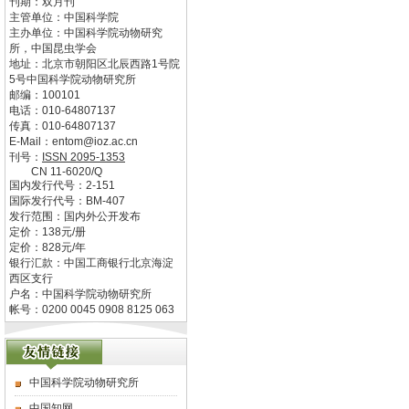
刊期：双月刊
主管单位：
中国科学院
主办单位：
中国科学院动物研究
所，中国昆虫学会
地址：
北京市朝阳区北辰西路1号院
5号中国科学院动物研究所
邮编：
100101
电话：
010-64807137
传真：
010-64807137
E-Mail：
entom@ioz.ac.cn
刊号：
ISSN
2095-1353
CN
11-6020/Q
国内发行代号：
2-151
国际发行代号：
BM-407
发行范围：国内外公开发布
定价：
138
元/册
定价：
828
元/年
银行汇款：中国工商银行北京海淀
西区支行
户名：中国科学院动物研究所
帐号：0200 0045 0908 8125 063
中国科学院动物研究所
中国知网