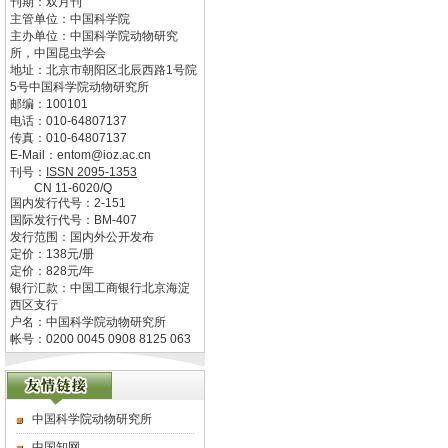
刊期：双月刊
主管单位：
中国科学院
主办单位：
中国科学院动物研究
所，中国昆虫学会
地址：
北京市朝阳区北辰西路1号院
5号中国科学院动物研究所
邮编：
100101
电话：
010-64807137
传真：
010-64807137
E-Mail：
entom@ioz.ac.cn
刊号：
ISSN
2095-1353
CN
11-6020/Q
国内发行代号：
2-151
国际发行代号：
BM-407
发行范围：国内外公开发布
定价：
138
元/册
定价：
828
元/年
银行汇款：中国工商银行北京海淀
西区支行
户名：中国科学院动物研究所
帐号：0200 0045 0908 8125 063
中国科学院动物研究所
中国知网