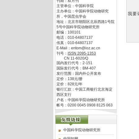
刊期：双月刊
主管单位：
中国科学院
主办单位：
中国科学院动物研究
我要
所，中国昆虫学会
地址：
北京市朝阳区北辰西路1号院
5号中国科学院动物研究所
邮编：
100101
电话：
010-64807137
传真：
010-64807137
E-Mail：
entom@ioz.ac.cn
刊号：
ISSN
2095-1353
CN
11-6020/Q
国内发行代号：
2-151
国际发行代号：
BM-407
发行范围：国内外公开发布
定价：
138
元/册
定价：
828
元/年
银行汇款：中国工商银行北京海淀
西区支行
户名：中国科学院动物研究所
帐号：0200 0045 0908 8125 063
中国科学院动物研究所
中国知网