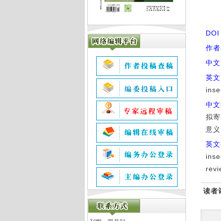
DO
作者
中文
英文
inse
中文
拟寄
意义
英文
inse
revi
读者