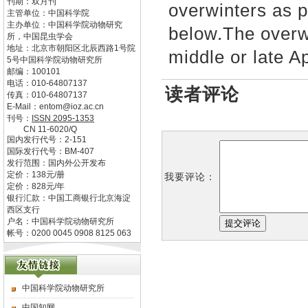
刊期：双月刊
overwinters as p
主管单位：
中国科学院
主办单位：
中国科学院动物研究
below.The overw
所，中国昆虫学会
地址：
北京市朝阳区北辰西路1号院
middle or late A
5号中国科学院动物研究所
邮编：
100101
电话：
010-64807137
读者评论
传真：
010-64807137
E-Mail：
entom@ioz.ac.cn
刊号：
ISSN
2095-1353
CN
11-6020/Q
国内发行代号：
2-151
国际发行代号：
BM-407
发行范围：国内外公开发布
定价：
138
元/册
我要评论：
定价：
828
元/年
银行汇款：中国工商银行北京海淀
西区支行
户名：中国科学院动物研究所
帐号：0200 0045 0908 8125 063
中国科学院动物研究所
中国知网