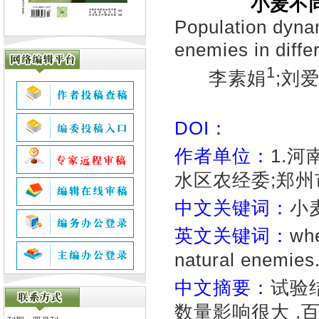
小麦不
Population dyna
enemies in diffe
1
李素娟
;刘
DOI：
作者单位：
1.河
水区农经委;郑州市
中文关键词：
小
英文关键词：
whe
natural enemies
中文摘要：
试验
数量影响很大 