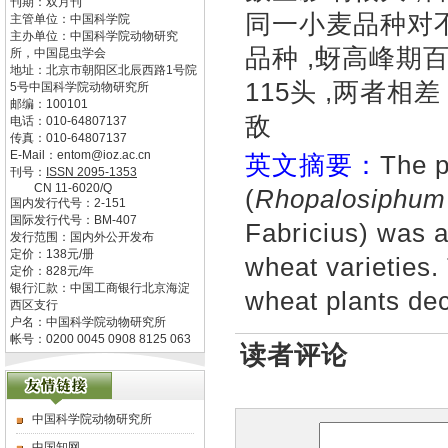
刊期：双月刊
同一小麦品种对不
主管单位：
中国科学院
主办单位：
中国科学院动物研究
品种 ,蚜高峰期
所，中国昆虫学会
地址：
北京市朝阳区北辰西路1号院
115头 ,两者相
5号中国科学院动物研究所
邮编：
100101
敌
电话：
010-64807137
传真：
010-64807137
E-Mail：
entom@ioz.ac.cn
英文摘要：
The p
刊号：
ISSN
2095-1353
CN
11-6020/Q
(
Rhopalosiphum
国内发行代号：
2-151
国际发行代号：
BM-407
Fabricius) was a
发行范围：国内外公开发布
定价：
138
元/册
wheat varieties
定价：
828
元/年
银行汇款：中国工商银行北京海淀
wheat plants dec
西区支行
户名：中国科学院动物研究所
帐号：0200 0045 0908 8125 063
读者评论
中国科学院动物研究所
中国知网