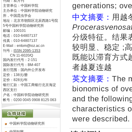
刊期：双月刊
generations; ov
主管单位：
中国科学院
主办单位：
中国科学院动物研究
中文摘要：
用越
所，中国昆虫学会
地址：
北京市朝阳区北辰西路1号院
Procerasvenosa
5号中国科学院动物研究所
邮编：
100101
分级特征。结果
电话：
010-64807137
传真：
010-64807137
较明显、稳定 ;
E-Mail：
entom@ioz.ac.cn
刊号：
ISSN
2095-1353
既能以滞育方式
CN
11-6020/Q
国内发行代号：
2-151
者越夏连越
国际发行代号：
BM-407
发行范围：国内外公开发布
定价：
138
元/册
英文摘要：
The m
定价：
828
元/年
银行汇款：中国工商银行北京海淀
bionomics of ove
西区支行
户名：中国科学院动物研究所
and the followin
帐号：0200 0045 0908 8125 063
characteristics o
were described
中国科学院动物研究所
中国知网