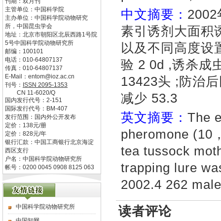
刊期：双月刊
主管单位：
中国科学院
中文摘要：
20
主办单位：
中国科学院动物研究
所，中国昆虫学会
素引诱剂大面积
地址：
北京市朝阳区北辰西路1号院
5号中国科学院动物研究所
以及不同高度设
邮编：
100101
电话：
010-64807137
验 2 0d ,诱杀成
传真：
010-64807137
E-Mail：
entom@ioz.ac.cn
13423头 ;
刊号：
ISSN
2095-1353
CN
11-6020/Q
减少 53.3
国内发行代号：
2-151
国际发行代号：
BM-407
英文摘要：
The e
发行范围：国内外公开发布
定价：
138
元/册
pheromone (10，1
定价：
828
元/年
银行汇款：中国工商银行北京海淀
tea tussock mot
西区支行
户名：中国科学院动物研究所
trapping lure wa
帐号：0200 0045 0908 8125 063
2002.4 262 male
中国科学院动物研究所
读者评论
中国知网