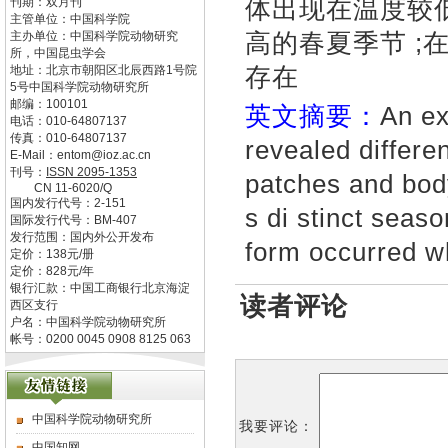
体出现在温度较
刊期：双月刊
主管单位：
中国科学院
高的春夏季节 ;
主办单位：
中国科学院动物研究
所，中国昆虫学会
存在
地址：
北京市朝阳区北辰西路1号院
5号中国科学院动物研究所
邮编：
100101
英文摘要：
An ex
电话：
010-64807137
传真：
010-64807137
revealed differe
E-Mail：
entom@ioz.ac.cn
刊号：
ISSN
2095-1353
patches and bod
CN
11-6020/Q
国内发行代号：
2-151
s di stinct seaso
国际发行代号：
BM-407
发行范围：国内外公开发布
form occurred w
定价：
138
元/册
定价：
828
元/年
银行汇款：中国工商银行北京海淀
读者评论
西区支行
户名：中国科学院动物研究所
帐号：0200 0045 0908 8125 063
中国科学院动物研究所
我要评论：
中国知网