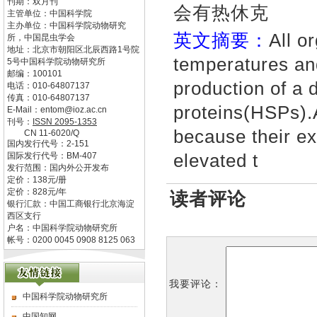
刊期：双月刊
会有热休克
主管单位：
中国科学院
主办单位：
中国科学院动物研究
英文摘要：
All o
所，中国昆虫学会
地址：
北京市朝阳区北辰西路1号院
temperatures an
5号中国科学院动物研究所
邮编：
100101
production of a 
电话：
010-64807137
传真：
010-64807137
proteins(HSPs).
E-Mail：
entom@ioz.ac.cn
刊号：
ISSN
2095-1353
because their ex
CN
11-6020/Q
国内发行代号：
2-151
elevated t
国际发行代号：
BM-407
发行范围：国内外公开发布
定价：
138
元/册
定价：
828
元/年
读者评论
银行汇款：中国工商银行北京海淀
西区支行
户名：中国科学院动物研究所
帐号：0200 0045 0908 8125 063
我要评论：
中国科学院动物研究所
中国知网