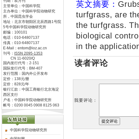
刊期：双月刊
英文摘要：
Grubs
主管单位：
中国科学院
主办单位：
中国科学院动物研究
turfgrass, are t
所，中国昆虫学会
地址：
北京市朝阳区北辰西路1号院
the turfgrass. Th
5号中国科学院动物研究所
邮编：
100101
biological contr
电话：
010-64807137
传真：
010-64807137
in the applicat
E-Mail：
entom@ioz.ac.cn
刊号：
ISSN
2095-1353
CN
11-6020/Q
读者评论
国内发行代号：
2-151
国际发行代号：
BM-407
发行范围：国内外公开发布
定价：
138
元/册
定价：
828
元/年
银行汇款：中国工商银行北京海淀
西区支行
我要评论：
户名：中国科学院动物研究所
帐号：0200 0045 0908 8125 063
中国科学院动物研究所
中国知网