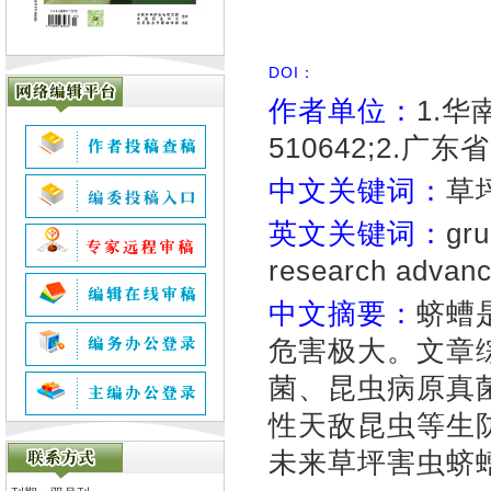
DOI：
作者单位：
1.
510642;2.广
中文关键词：
草
英文关键词：
gru
research advan
中文摘要：
蛴螬
危害极大。文章
菌、昆虫病原真
性天敌昆虫等生
未来草坪害虫蛴