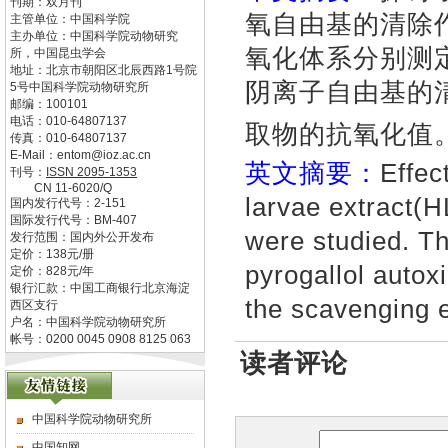
刊期：双月刊
氧自由基的清除
主管单位：
中国科学院
主办单位：
中国科学院动物研究
氧化体系分别测
所，中国昆虫学会
地址：
北京市朝阳区北辰西路1号院
阴离子自由基的
5号中国科学院动物研究所
邮编：
100101
电话：
010-64807137
取物的抗氧化值
传真：
010-64807137
E-Mail：
entom@ioz.ac.cn
英文摘要：
Effec
刊号：
ISSN
2095-1353
CN
11-6020/Q
larvae extract(H
国内发行代号：
2-151
国际发行代号：
BM-407
were studied. T
发行范围：国内外公开发布
定价：
138
元/册
pyrogallol autox
定价：
828
元/年
银行汇款：中国工商银行北京海淀
the scavenging e
西区支行
户名：中国科学院动物研究所
帐号：0200 0045 0908 8125 063
读者评论
中国科学院动物研究所
中国知网