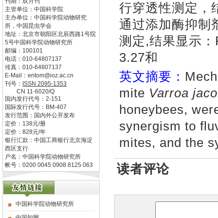
刊期：双月刊
行穿透性测定，
主管单位：
中国科学院
主办单位：
中国科学院动物研究
通过添加酶抑制剂
所，中国昆虫学会
地址：
北京市朝阳区北辰西路1号院
测定,结果显示：
5号中国科学院动物研究所
邮编：
100101
3.27和
电话：
010-64807137
传真：
010-64807137
英文摘要：
Mecha
E-Mail：
entom@ioz.ac.cn
刊号：
ISSN
2095-1353
mite
Varroa jac
CN
11-6020/Q
国内发行代号：
2-151
honeybees, were
国际发行代号：
BM-407
发行范围：国内外公开发布
synergism to flu
定价：
138
元/册
定价：
828
元/年
mites, and the s
银行汇款：中国工商银行北京海淀
西区支行
户名：中国科学院动物研究所
帐号：0200 0045 0908 8125 063
读者评论
中国科学院动物研究所
中国知网