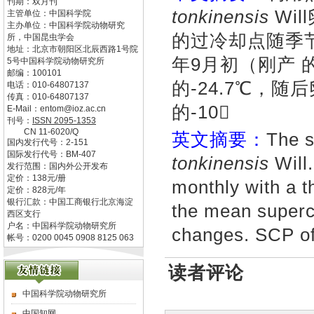
刊期：双月刊
tonkinensis
Wi
主管单位：
中国科学院
主办单位：
中国科学院动物研究
的过冷却点随季节
所，中国昆虫学会
地址：
北京市朝阳区北辰西路1号院
年9月初（刚产 的
5号中国科学院动物研究所
邮编：
100101
的-24.7℃，随
电话：
010-64807137
传真：
010-64807137
的-10
E-Mail：
entom@ioz.ac.cn
刊号：
ISSN
2095-1353
CN
11-6020/Q
英文摘要：
The s
国内发行代号：
2-151
国际发行代号：
BM-407
tonkinensis
Will
发行范围：国内外公开发布
定价：
138
元/册
monthly with a 
定价：
828
元/年
银行汇款：中国工商银行北京海淀
the mean superc
西区支行
户名：中国科学院动物研究所
changes. SCP of 
帐号：0200 0045 0908 8125 063
读者评论
中国科学院动物研究所
中国知网