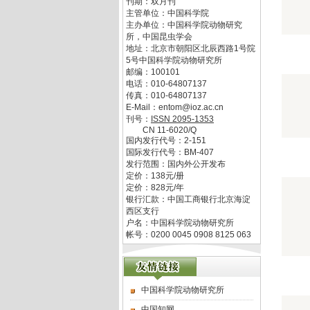
刊期：双月刊
主管单位：
中国科学院
主办单位：
中国科学院动物研究
所，中国昆虫学会
地址：
北京市朝阳区北辰西路1号院
5号中国科学院动物研究所
邮编：
100101
电话：
010-64807137
传真：
010-64807137
E-Mail：
entom@ioz.ac.cn
刊号：
ISSN
2095-1353
CN
11-6020/Q
国内发行代号：
2-151
国际发行代号：
BM-407
发行范围：国内外公开发布
定价：
138
元/册
定价：
828
元/年
银行汇款：中国工商银行北京海淀
西区支行
户名：中国科学院动物研究所
帐号：0200 0045 0908 8125 063
中国科学院动物研究所
中国知网