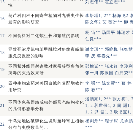
15
刘志伟** 霍立志***
性
葫芦科四种不同寄主植物对九香虫生长
李培堪1, 2** 杨海飞2 
16
发育的影响研究
陈文华2 艾 薇2*** 柳 青
杨 宙** 汤国平 韩瑞才 
17
不同食料对二化螟生长和繁殖的影响
仁良***
亚致死浓度氯虫苯甲酰胺对斜纹夜蛾细
谢文琪** 邓晓悦 张智
18
胞免疫反应的影响
李 庆 蒋春先***
不同紫外线照射参数对家蚕核型多角体
邵榆岚** 张永红 李玲
19
病毒的灭活效果研...
张一川 苏振国 白兴荣**
四种生物农药对美国白蛾的复配增效作
李 强** 陈文帮** 蔡 
20
用研究
陈 敏***
潘鹏亮1, 2** 张方梅1, 
不同体色茶翅蝽成虫外部形态结构变化
21
1, 2 郭世保1, 2 周 洲1,
的几何形态学分析
1, 2 尹 健1, 2 耿书宝1, 
千岛湖地区破碎化生境对瘿蜂寄主植物
杨剑舟** 程子琛 龙承
22
分布与虫瘿数量的...
***