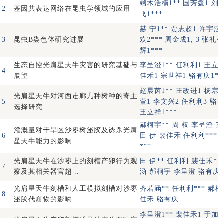
端木浩楠1** 国芳媛1 刘
2
基因共表达网络在昆虫学领域的应用
飞1***
赫 宁1** 贾志超1 许宇
3
昆虫B染色体研究进展
欢2*** 周金成1, 3 张礼
辉1***
生态自控光肩星天牛灾害的研究基础与
李呈澄1** 任利利1 王立
4
展望
佳禾1 宗世祥1 骆有庆1*
赵晨茵1** 王改进1 杨宗
光肩星天牛对河西走廊几种树种的寄主
5
萱1 李文兴2 任利利3 
选择研究
王立祥1***
郝柯宇** 周 权 李呈澄
灌溉量对干旱区沙枣树泌胶及诱杀光肩
6
田 伊 裴佳禾 任利利**
星天牛能力的影响
***
光肩星天牛在沙枣上的刻槽产卵行为观
田 伊** 任利利 裴佳禾*
7
察及其相关器官超...
涵 郝柯宇 李呈澄 骆有庆
光肩星天牛刻槽和人工模拟刻槽对沙枣
齐若涵** 任利利*** 郝
8
泌胶代谢物的影响
佳禾 骆有庆
李呈澄1** 裴佳禾1 于加