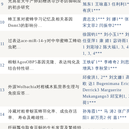
光肩星天牛产卵刻槽诱导沙枣防御响应
9
旭东1 王咏嘉3 任利利1*
的初步研究
有庆1***
蜂王浆对蜜蜂学习记忆及相关基因
龚志文1*** 刘 娜1** 
10
Dnmt3的影响分...
宋文菲2 闫振华2***
徐国钧1** 刘小玉1** 
过表达ace-miR-14-y对中华蜜蜂工蜂幼
任亚萍1 康 婧1 宓诗雨
11
虫靶...
1 刘彩珍2 陈大福1, 3, 
1, 3, 4***
棉蚜AgosOBP5基因克隆、表达纯化及
王铁矿1** 李峰奇2 刘思
12
结合特性研...
增凤3 李秋荣1***
邱俊洪1, 2** 刘文姗1 
欧 达1 Bugenimana Eric
外源Wolbachia对柑橘木虱营养生理与
13
Derrick3 Marguerite
免疫应答...
Mukangango3 邱宝利1,
荷1***
冷藏对粗脊蚜茧蜂羽化率、成虫存活
孙海霞1** 马 涛2 张广
14
率、 寿命及雌雄性...
阳1 郝万亮2 何 嘉1***
纤丽瓢虫取食豆蚜的生长发育及繁殖特