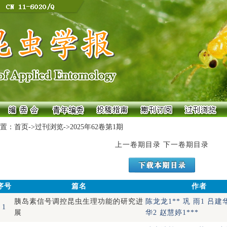
置：
首页
->
过刊浏览
->
2025年62卷第1期
上一卷期目录
下一卷期目录
序号
篇名
作者
胰岛素信号调控昆虫生理功能的研究进
陈龙龙1** 巩 雨1 吕建
1
展
华2 赵慧婷1***