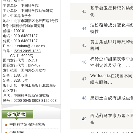
刊期：双月刊
主管单位：
中国科学院
基于微卫星标记的桃
主办单位：
中国科学院动物研究
43
化
所，中国昆虫学会
地址：
北京市朝阳区北辰西路1号院
油松萜烯成分变化与
5号中国科学院动物研究所
44
邮编：
100101
特性
电话：
010-64807137
传真：
010-64807137
黄曲条跳甲对毒死蜱
45
E-Mail：
entom@ioz.ac.cn
机制
刊号：
ISSN
2095-1353
CN
11-6020/Q
棉铃虫和甜菜夜蛾中
国内发行代号：
2-151
46
国际发行代号：
BM-407
性测定以及活化、...
发行范围：国内外公开发布
定价：
138
元/册
Wolbachia在我国
47
定价：
828
元/年
螟赤眼蜂...
银行汇款：中国工商银行北京海淀
西区支行
户名：中国科学院动物研究所
48
黑翅土白蚁有翅成虫
帐号：0200 0045 0908 8125 063
西花蓟马在康乃馨不
49
布
中国科学院动物研究所
中国知网