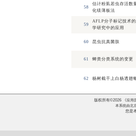
估计粉虱若虫存活数
58
化镁薄板法
AFLP分子标记技术
59
学研究中的应用
60
昆虫抗真菌肽
61
蜱类分类系统的变更
62
杨树截干上白杨透翅
版权所有
2026
《
©
应用
本系统由
北
您是