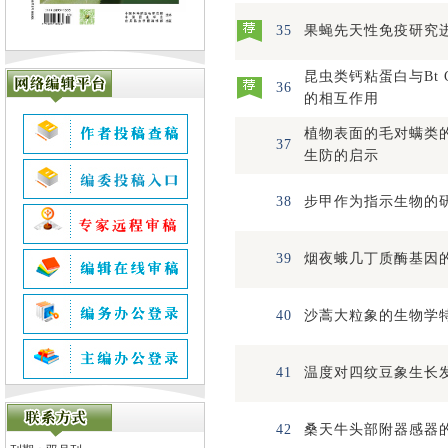
35
果蝇先天性免疫研究
昆虫类钙粘蛋白与Bt 
36
的相互作用
植物表面的毛对螨类
37
生防的启示
38
步甲作为指示生物的
39
烟夜蛾几丁质酶基因
40
沙蒿大粒象的生物学
41
温度对四纹豆象生长
42
桑天牛头部附器感器