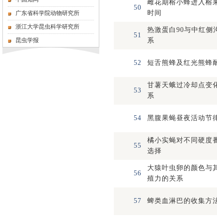
雌花期榕小蜂进入榕
50
时间
广东省科学院动物研究所
浙江大学昆虫科学研究所
热激蛋白90与中红侧
51
昆虫学报
系
52
短舌熊蜂及红光熊蜂
甘薯天蛾过冷却点变
53
系
54
黑腹果蝇昼夜活动节
橘小实蝇对不同硬度
55
选择
大猿叶虫卵的颜色与
56
殖力的关系
57
蜱类血淋巴的收集方