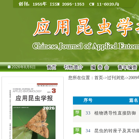
2026年8月6日
您所在位置：
首页
->
过刊浏览
->
200
序号
篇名
33
植物诱导性直接防御
34
昆虫的转座子及其功