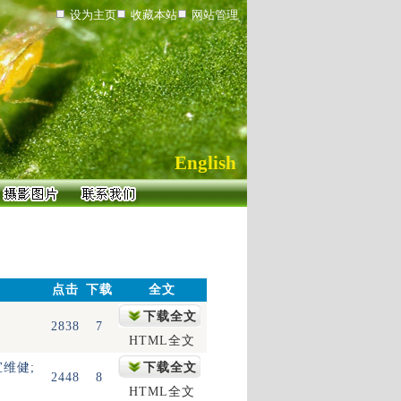
设为主页
收藏本站
网站管理
English
点击
下载
全文
下载全文
2838
7
HTML全文
宣维健;
下载全文
2448
8
HTML全文