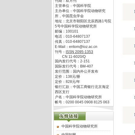
刊期：双月刊
主管单位：
中国科学院
主办单位：
中国科学院动物研究
所，中国昆虫学会
地址：
北京市朝阳区北辰西路1号院
5号中国科学院动物研究所
邮编：
100101
电话：
010-64807137
传真：
010-64807137
E-Mail：
entom@ioz.ac.cn
刊号：
ISSN
2095-1353
CN
11-6020/Q
国内发行代号：
2-151
国际发行代号：
BM-407
发行范围：国内外公开发布
定价：
138
元/册
定价：
828
元/年
银行汇款：中国工商银行北京海淀
西区支行
户名：中国科学院动物研究所
帐号：0200 0045 0908 8125 063
中国科学院动物研究所
中国知网