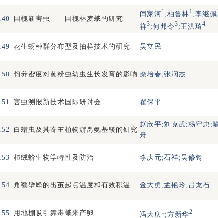
1
1
闫家河
;柏鲁林
;李继佩
148
国槐新害虫——国槐林麦蛾的研究
3
3
4
祥
;何邦令
;王洪琦
149
花生蚜种群分布型及抽样技术的研究
吴立民
150
饲养密度对黄粉虫幼虫生长发育的影响
柴培春;张润杰
151
害虫测报新技术国际研讨会
翟保平
赵欣平;刘克武;杨守忠;
152
白蜡虫及其寄主植物游离氨基酸的研究
舟
153
柿绒蚧生物学特性及防治
李庆元;石祥;吴修铃
154
角额壁蜂的出茧起点温度和有效积温
金大勇;孟艳玲;吕龙石
1
2
155
用地棚吸引舞毒蛾来产卵
冯大庆
;方新华