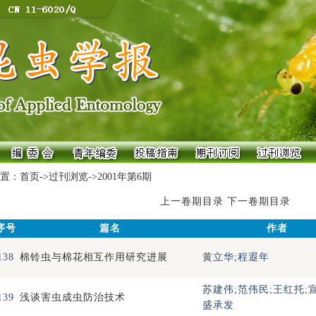
置：
首页
->
过刊浏览
->
2001年第6期
上一卷期目录
下一卷期目录
序号
篇名
作者
138
棉铃虫与棉花相互作用研究进展
黄立华;程遐年
苏建伟;范伟民;王红托;
139
浅谈害虫成虫防治技术
盛承发