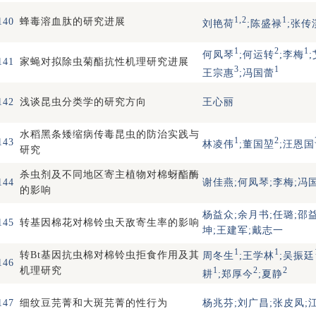
1,2
1
140
蜂毒溶血肽的研究进展
刘艳荷
;陈盛禄
;张传
1
2
1
何凤琴
;何运转
;李梅
141
家蝇对拟除虫菊酯抗性机理研究进展
3
1
王宗惠
;冯国蕾
142
浅谈昆虫分类学的研究方向
王心丽
水稻黑条矮缩病传毒昆虫的防治实践与
1
2
143
林凌伟
;董国堃
;汪恩国
研究
杀虫剂及不同地区寄主植物对棉蚜酯酶
144
谢佳燕;何凤琴;李梅;冯
的影响
杨益众;余月书;任璐;邵
145
转基因棉花对棉铃虫天敌寄生率的影响
坤;王建军;戴志一
1
1
转Bt基因抗虫棉对棉铃虫拒食作用及其
周冬生
;王学林
;吴振廷
146
机理研究
1
2
2
耕
;郑厚今
;夏静
147
细纹豆芫菁和大斑芫菁的性行为
杨兆芬;刘广昌;张皮凤;