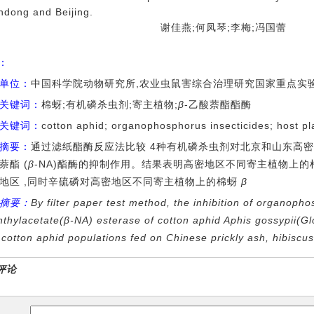
ndong and Beijing.
谢佳燕;何凤琴;李梅;冯国蕾
I：
单位：
中国科学院动物研究所,农业虫鼠害综合治理研究国家重点实验室
关键词：
棉蚜;有机磷杀虫剂;寄主植物;
β
-乙酸萘酯酯酶
关键词：
cotton aphid; organophosphorus insecticides; host pl
摘要：
通过滤纸酯酶反应法比较 4种有机磷杀虫剂对北京和山东高
萘酯 (
β
-NA)酯酶的抑制作用。结果表明高密地区不同寄主植物上
地区 ,同时辛硫磷对高密地区不同寄主植物上的棉蚜
β
摘要：
By filter paper test method, the inhibition of organoph
thylacetate(β-NA) esterase of cotton aphid
Aphis gossypii
(Gl
cotton aphid populations fed on Chinese prickly ash, hibiscus
评论