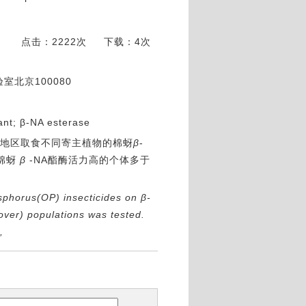
点击：2222次
下载：4次
北京100080
ant; β-NA esterase
密地区取食不同寄主植物的棉蚜
β
-
的棉蚜
β
-NA酯酶活力高的个体多于
osphorus(OP) insecticides on β-
over) populations was tested.
,