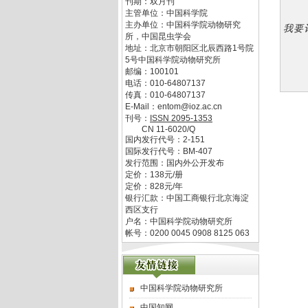
刊期：双月刊
主管单位：
中国科学院
主办单位：
中国科学院动物研究
我要
所，中国昆虫学会
地址：
北京市朝阳区北辰西路1号院
5号中国科学院动物研究所
邮编：
100101
电话：
010-64807137
传真：
010-64807137
E-Mail：
entom@ioz.ac.cn
刊号：
ISSN
2095-1353
CN
11-6020/Q
国内发行代号：
2-151
国际发行代号：
BM-407
发行范围：国内外公开发布
定价：
138
元/册
定价：
828
元/年
银行汇款：中国工商银行北京海淀
西区支行
户名：中国科学院动物研究所
帐号：0200 0045 0908 8125 063
中国科学院动物研究所
中国知网