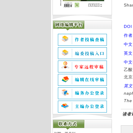
Sha
DO
作者
中文
英文
中文
乙酸
北京
英文
naph
The 
读者