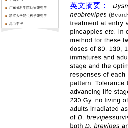
英文摘要：
Dysm
广东省科学院动物研究所
neobrevipes
(Beard
浙江大学昆虫科学研究所
treatment at entry a
昆虫学报
pineapples
etc
. In
method for these 
doses of 80, 130, 
immatures and adu
stage and the opti
responses of each 
pattern.
Tolerance t
advancing life stag
230 Gy, no living o
adults irradiated a
of
D. brevipes
survi
both
D. brevipes
a