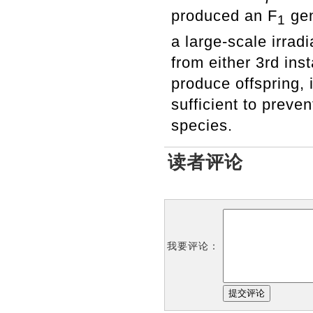
produced an F
gen
1
a large-scale irrad
from either 3
rd
inst
produce offspring, 
sufficient to preve
species.
读者评论
我要评论：