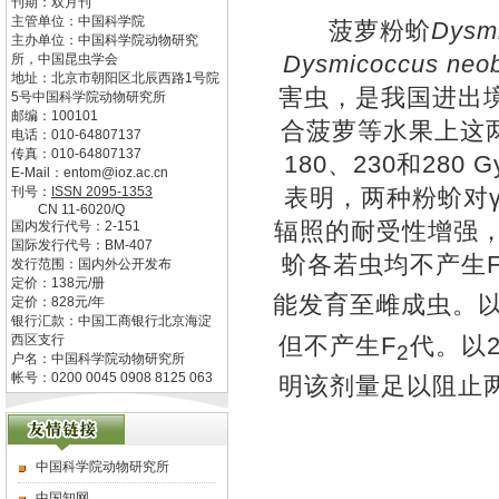
刊期：双月刊
主管单位：
中国科学院
菠萝粉蚧
Dysmi
主办单位：
中国科学院动物研究
Dysmicoccus neob
所，中国昆虫学会
地址：
北京市朝阳区北辰西路1号院
害虫，是我国进出
5号中国科学院动物研究所
邮编：
100101
合菠萝等水果上这
电话：
010-64807137
传真：
010-64807137
180
、
230
和
280 
E-Mail：
entom@ioz.ac.cn
刊号：
ISSN
2095-1353
表明，两种粉蚧对
CN
11-6020/Q
辐照的耐受性增强
国内发行代号：
2-151
国际发行代号：
BM-407
蚧各若虫均不产生
发行范围：国内外公开发布
定价：
138
元/册
能发育至雌成虫。
定价：
828
元/年
银行汇款：中国工商银行北京海淀
但不产生
F
代。以
西区支行
2
户名：中国科学院动物研究所
帐号：0200 0045 0908 8125 063
明该剂量足以阻止
中国科学院动物研究所
中国知网