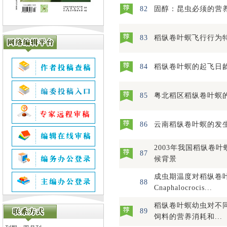
82
固醇：昆虫必须的营
83
稻纵卷叶螟飞行行为
84
稻纵卷叶螟的起飞日
85
粤北稻区稻纵卷叶螟
86
云南稻纵卷叶螟的发
2003年我国稻纵卷
87
候背景
成虫期温度对稻纵卷
88
Cnaphalocrocis...
稻纵卷叶螟幼虫对不
89
饲料的营养消耗和...