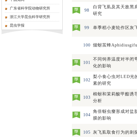
白背飞虱及其天敌黑
广东省科学院动物研究所
98
研究
浙江大学昆虫科学研究所
昆虫学报
99
单季稻小麦轮作区灰
100
烟蚜茧蜂Aphidiusgifue
不同饲养温度对半闭
101
化的影响
梨小食心虫对LED光
102
素的研究
棉蚜和茉莉酸甲酯诱
103
分析
角倍蚜虫瘿形成对盐
104
膜的影响
105
灰飞虱取食行为的刺