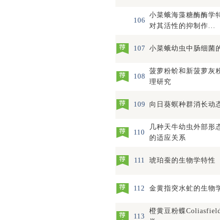
小菜蛾海藻糖酶酶学
106
对其活性的抑制作...
107
小菜蛾幼虫中肠细菌
菠萝粉蚧和新菠萝灰粉
108
理研究
109
向日葵螟种群消长动
几种天牛幼虫外部形
110
的适应关系
111
琥珀蚕的生物学特性
112
金黄指突水虻的生物
橙黄豆粉蝶Coliasfi
113