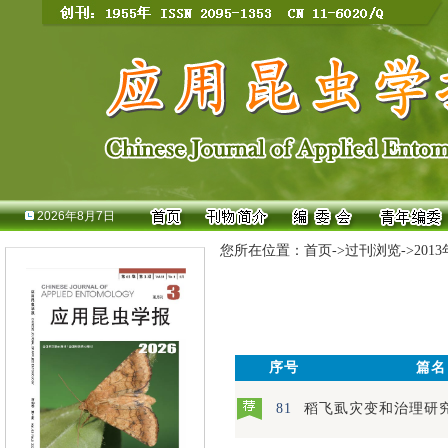
2026年8月7日
您所在位置：
首页
->
过刊浏览
->
201
序号
篇名
81
稻飞虱灾变和治理研