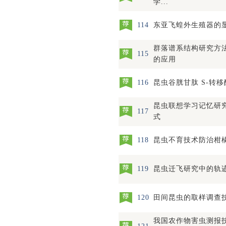
学...
114
东亚飞蝗外生殖器的
群落谱系结构研究方
115
的应用
116
昆虫谷胱甘肽 S-转
昆虫联想学习记忆研
117
式
118
昆虫不育技术防治柑
119
昆虫迁飞研究中的轨
120
田间昆虫的取样调查
我国农作物害虫测报