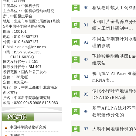
刊期：双月刊
主管单位：
中国科学院
90
稻纵卷叶螟人工饲料
主办单位：
中国科学院动物研究
所，中国昆虫学会
地址：
北京市朝阳区北辰西路1号院
水稻叶片全营养成分
91
5号中国科学院动物研究所
螟人工饲料研制中...
邮编：
100101
电话：
010-64807137
不同生育期剪叶对水
传真：
010-64807137
92
理的影响
E-Mail：
entom@ioz.ac.cn
刊号：
ISSN
2095-1353
飞蝗羧酸酯酶基因LmC
CN
11-6020/Q
93
国内发行代号：
2-151
组表达
国际发行代号：
BM-407
发行范围：国内外公开发布
褐飞虱V-ATPased
94
定价：
138
元/册
mRNA表...
定价：
828
元/年
银行汇款：中国工商银行北京海淀
假眼小绿叶蝉地理种
西区支行
95
DNA16SrRNA基...
户名：中国科学院动物研究所
帐号：0200 0045 0908 8125 063
基于AFLP方法对不
96
卷蛾遗传分化的...
中国科学院动物研究所
97
大螟不同地理种群的A
中国知网