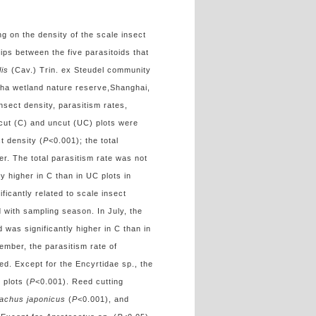
ing on the density of the scale insect
ips between the five parasitoids that
lis
(Cav.) Trin. ex Steudel community
ha wetland nature reserve,Shanghai,
sect density, parasitism rates,
 cut (C) and uncut (UC) plots were
t density (
P
<0.001); the total
er. The total parasitism rate was not
ly higher in C than in UC plots in
ificantly related to scale insect
d with sampling season. In July, the
d was significantly higher in C than in
ember, the parasitism rate of
ed. Except for the Encyrtidae sp., the
 plots (
P
<0.001). Reed cutting
achus japonicus
(
P
<0.001), and