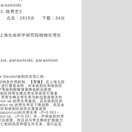
parasitoids
 瑛3, 陈秀芝3
点击：2819次
下载：34次
科学院上海生命科学研究院植物生理生
is, parasitoids, parasitism
ex Steudel
收割对宫苍仁蚧
影响及作用机制。
【方法】
在上海九段
月进行重复采样，对未收割区和收割区
芦苇收割能够显著降低蚧虫密度
收割区间寄生蜂总寄生率差异不显著
；而寄生蜂总寄生率与蚧虫密度相关性
etus
sp.
的寄生率最高，且在收割区的
cetus
sp.
的寄生率呈下降趋势，而其余
割区和收割区间存在显著差异
japonicus
的共寄生率（
P
<0.001
），
etus
sp.
（
P
<0.05
）外，芦苇收割对寄
蚧虫密度，而且还与寄生蜂的扩散能力
苍仁蚧的高营养级互作关系，需引起足