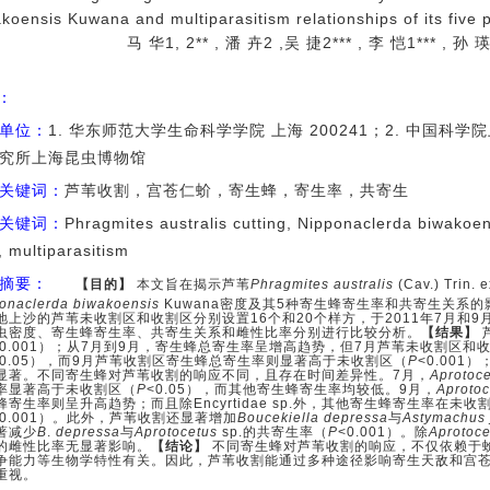
koensis Kuwana and multiparasitism relationships of its five 
马 华1, 2** , 潘 卉2 ,吴 捷2*** , 李 恺1*** , 孙
I：
单位：
1. 华东师范大学生命科学学院 上海 200241；2. 中国
究所上海昆虫博物馆
关键词：
芦苇收割，宫苍仁蚧，寄生蜂，寄生率，共寄生
关键词：
Phragmites australis cutting, Nipponaclerda biwakoens
, multiparasitism
摘要：
【目的】
本文旨在揭示芦苇
Phragmites australis
(Cav.) Trin. 
onaclerda biwakoensis
Kuwana
密度及其
5
种寄生蜂寄生率和共寄生关系的
地上沙的芦苇未收割区和收割区分别设置
16
个和
20
个样方，于
2011
年
7
月和
9
虫密度、寄生蜂寄生率、共寄生关系和雌性比率分别进行比较分析。
【结果】
0.001
）；从
7
月到
9
月，寄生蜂总寄生率呈增高趋势，但
7
月芦苇未收割区和
0.05
），而
9
月芦苇收割区寄生蜂总寄生率则显著高于未收割区（
P
<0.001
）
显著。
不同寄生蜂
对芦苇收割的响应不同，且存在时间差异性。
7
月，
Aprotoc
率显著高于未收割区（
P
<0.05
），而其他寄生蜂寄生率均较低。
9
月，
Aproto
蜂寄生率则呈升高趋势；而且除
Encyrtidae sp.
外，其他寄生蜂寄生率在未收
0.001
）。
此外，芦苇收割还显著增加
Boucekiella depressa
与
Astymachus 
著减少
B
.
depressa
与
Aprotocetus
sp.
的共寄生率（
P
<0.001
）。除
Aprotoc
的雌性比率无显著影响。
【结论】
不同寄生蜂对芦苇收割的响应，不仅依赖于
争能力等生物学特性有关。因此，芦苇收割能通过多种途径影响寄生天敌和宫
重视。