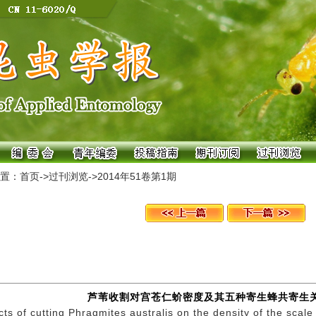
置：
首页
->
过刊浏览
->
2014年51卷第1期
芦苇收割对宫苍仁蚧密度及其五种寄生蜂共寄生
cts of cutting Phragmites australis on the density of the scal