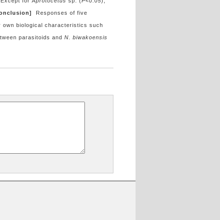
 Except for
Aprotocetus
sp. (
P
<0.05),
onclusion]
Responses of five
r own biological characteristics such
between parasitoids and
N. biwakoensis