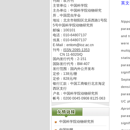
刊期：双月刊
英文
主管单位：
中国科学院
主办单位：
中国科学院动物研究
所，中国昆虫学会
地址：
北京市朝阳区北辰西路1号院
Nipp
5号中国科学院动物研究所
paras
邮编：
100101
电话：
010-64807137
and t
传真：
010-64807137
were 
E-Mail：
entom@ioz.ac.cn
刊号：
ISSN
2095-1353
multi
CN
11-6020/Q
stati
国内发行代号：
2-151
国际发行代号：
BM-407
paras
发行范围：国内外公开发布
signi
定价：
138
元/册
定价：
828
元/年
Sept
银行汇款：中国工商银行北京海淀
densi
西区支行
户名：中国科学院动物研究所
paras
帐号：0200 0045 0908 8125 063
UC pl
Apro
paras
中国科学院动物研究所
signi
中国知网