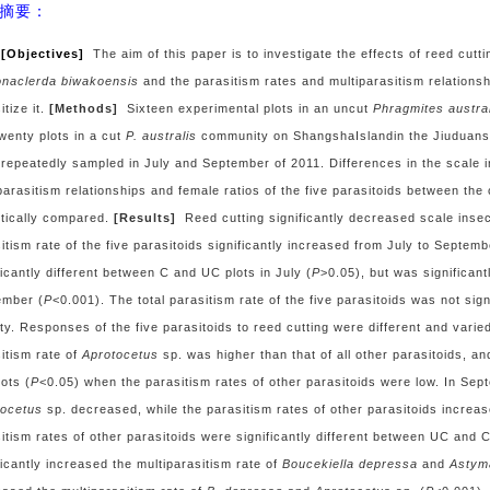
摘要：
[Objectives]
The aim of this paper is to investigate the effects of reed cutt
onaclerda biwakoensis
and the parasitism rates and multiparasitism relationsh
itize it.
[Methods]
Sixteen experimental plots in an uncut
Phragmites austra
wenty plots in a cut
P. australis
community on ShangshaIslandin the Jiuduans
repeatedly sampled in July and September of 2011. Differences in the scale in
parasitism relationships and female ratios of the five parasitoids between the
stically compared.
[Results]
Reed cutting significantly decreased scale insec
itism rate of the five parasitoids significantly increased from July to Septemb
ficantly different between C and UC plots in July (
P
>0.05), but was significant
ember (
P
<0.001). The total parasitism rate of the five parasitoids was not sign
ty. Responses of the five parasitoids to reed cutting were different and varie
itism rate of
Aprotocetus
sp. was higher than that of all other parasitoids, an
ots (
P
<0.05) when the parasitism rates of other parasitoids were low. In Sept
tocetus
sp. decreased, while the parasitism rates of other parasitoids increas
itism rates of other parasitoids were significantly different between UC and C
ficantly increased the multiparasitism rate of
Boucekiella depressa
and
Astym