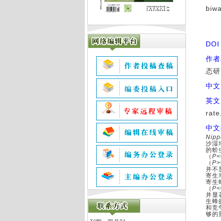
biwa
DO
作者
态研
中文
英文
rate
中文
Nipp
沙湿
的蚧
（
P
<
（
P
>
并不
寄生
寄生
（
P
<
并显
生蜂
和竞
够的