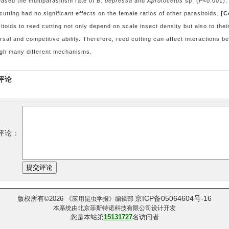
ased the multiparasitism rate of
B. depressa
and
Aprotocetus
sp. (
P
<0.001).
cutting had no significant effects on the female ratios of other parasitoids.
[C
itoids to reed cutting not only depend on scale insect density but also to thei
rsal and competitive ability. Therefore, reed cutting can affect interactions 
ugh many different mechanisms.
评论
评论：
京ICP备05064604号-16
版权所有
2026
《
©
应用昆虫学报
》编辑部
本系统由
北京菲斯特诺科技有限公司
设计开发
您是本站第
15131727
名访问者