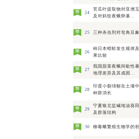
苦瓜叶提取物对亚洲
24
及对斜纹夜蛾卵巢...
25
三种杀虫剂对皂角豆
柿日本蜡蚧发生规律
26
果比较
我国甜菜夜蛾间歇性
27
地理差异及其成因...
印度小裂绵蚜在土壤
28
种群消长
宁夏银北盐碱地油葵
29
及群落结构
30
柳毒蛾繁殖生物学的