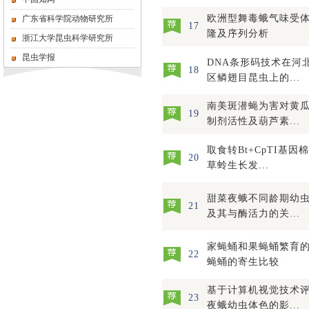
欧洲型舞毒蛾气味受体
广东省科学院动物研究所
17
隆及序列分析
浙江大学昆虫科学研究所
昆虫学报
DNA条形码技术在河
18
区鳞翅目昆虫上的...
南美斑潜蝇为害对黄
19
制剂活性及葫芦素...
取食转Bt+CpTI基
20
草蛉生长发...
甜菜夜蛾不同龄期幼
21
及其与酶活力的关...
家蝇蛹和果蝇蛹繁育
22
蝇蛹的寄生比较
基于计算机视觉技术
23
夜蛾幼虫体色的影...