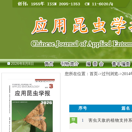
2026年8月8日
您所在位置：
首页
->
过刊浏览
->
201
序号
篇名
1
害虫天敌的植物支持