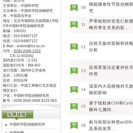
刊期：双月刊
桃园捕食性节肢动物
主管单位：
中国科学院
10
主办单位：
中国科学院动物研究
究
所，中国昆虫学会
地址：
北京市朝阳区北辰西路1号院
芦苇收割对宫苍仁蚧
11
5号中国科学院动物研究所
蜂共寄生关系的影...
邮编：
100101
电话：
010-64807137
传真：
010-64807137
自然天敌对苗蚜和伏
E-Mail：
entom@ioz.ac.cn
12
分析
刊号：
ISSN
2095-1353
CN
11-6020/Q
国内发行代号：
2-151
国际发行代号：
BM-407
应用罩笼法定量评价
发行范围：国内外公开发布
13
作用
定价：
138
元/册
定价：
828
元/年
银行汇款：中国工商银行北京海淀
温室内大花植物对天
14
西区支行
能的影响
户名：中国科学院动物研究所
帐号：0200 0045 0908 8125 063
基于线粒体COⅠ和Cy
15
蝶科七属间...
蓟马科部分种类mtDN
中国科学院动物研究所
16
及系统发育...
中国知网