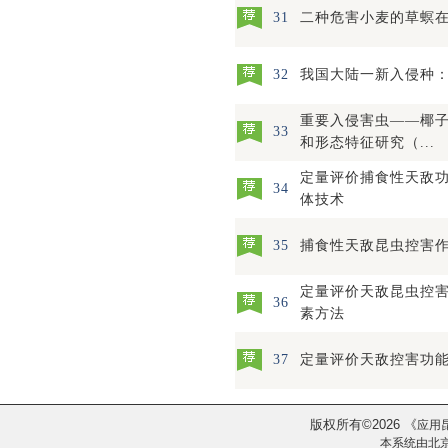
31
二种危害小麦的草螟
32
我国大陆一新入侵种
重要入侵害虫——椰
33
和形态特征研究（...
定量评价捕食性天敌
34
体技术
35
捕食性天敌昆虫控害
定量评价天敌昆虫控
36
素方法
37
定量评价天敌控害功
版权所有
2026
《
©
应用
本系统由
北