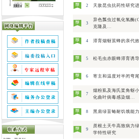
2
天敌昆虫抗药性研究
异色瓢虫过氧化氢酶(Cat
3
克隆及...
4
滞育烟蚜茧蜂的亲代
5
松毛虫赤眼蜂滞育诱
6
寄主和温度对半闭弯
烟粉虱及海氏桨角蚜
7
化曲叶病毒感染烟...
8
黑肩绿盲蝽耐饥饿能
蔗根土天牛高致病力
9
学特性研究