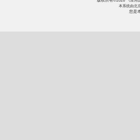
版权所有
2026
《
©
应用
本系统由
北
您是