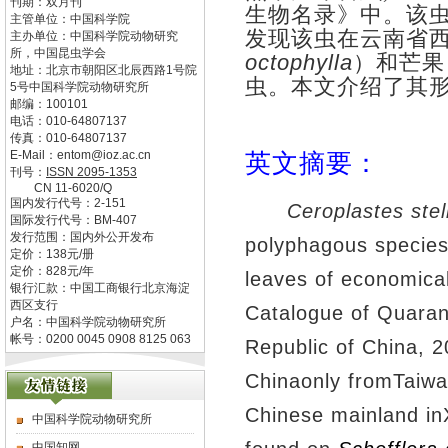
刊期：双月刊
生物名录》中。该
主管单位：
中国科学院
发现该虫在云南省
主办单位：
中国科学院动物研究
所，中国昆虫学会
octophylla
）
和芒果
地址：
北京市朝阳区北辰西路1号院
虫。本文介绍了其
5号中国科学院动物研究所
邮编：
100101
电话：
010-64807137
传真：
010-64807137
E-Mail：
entom@ioz.ac.cn
英文摘要：
刊号：
ISSN
2095-1353
CN
11-6020/Q
国内发行代号：
2-151
Ceroplastes stell
国际发行代号：
BM-407
发行范围：国内外公开发布
polyphagous species
定价：
138
元/册
定价：
828
元/年
leaves of economical
银行汇款：中国工商银行北京海淀
西区支行
Catalogue of Quarant
户名：中国科学院动物研究所
帐号：0200 0045 0908 8125 063
Republic of China, 2
Chinaonly fromTaiwan
Chinese mainland in
中国科学院动物研究所
中国知网