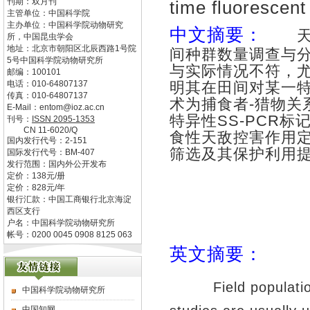
刊期：双月刊
time fluorescen
主管单位：
中国科学院
主办单位：
中国科学院动物研究
中文摘要：
所，中国昆虫学会
地址：
北京市朝阳区北辰西路1号院
间种群数量调查与
5号中国科学院动物研究所
与实际情况不符，
邮编：
100101
电话：
010-64807137
明其在田间对某一
传真：
010-64807137
术为捕食者
-
猎物关
E-Mail：
entom@ioz.ac.cn
特异性
SS-PCR
标
刊号：
ISSN
2095-1353
CN
11-6020/Q
食性天敌控害作用
国内发行代号：
2-151
筛选及其保护利用
国际发行代号：
BM-407
发行范围：国内外公开发布
定价：
138
元/册
定价：
828
元/年
银行汇款：中国工商银行北京海淀
西区支行
户名：中国科学院动物研究所
帐号：0200 0045 0908 8125 063
英文摘要：
Field populati
中国科学院动物研究所
中国知网