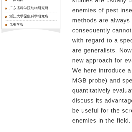
studies are usually u
广东省科学院动物研究所
enemies of pest inse
浙江大学昆虫科学研究所
methods are always i
昆虫学报
consequently cannot 
with regard to a spe
are generalists. Now
new approach for eva
We here introduce a
MGB probe) and spec
quantitatively evalua
discuss its advanta
be useful for the scr
enemies in the field.