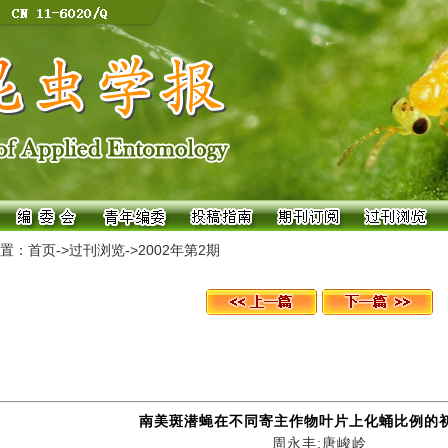
置：
首页
->
过刊浏览
->
2002年第2期
南美斑潜蝇在不同寄主作物叶片上化蛹比例的
周永丰;唐峻岭