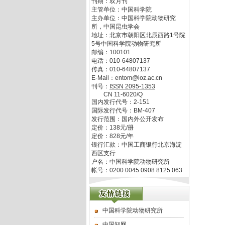
刊期：双月刊
主管单位：
中国科学院
主办单位：
中国科学院动物研究
所，中国昆虫学会
地址：
北京市朝阳区北辰西路1号院
5号中国科学院动物研究所
邮编：
100101
电话：
010-64807137
传真：
010-64807137
E-Mail：
entom@ioz.ac.cn
刊号：
ISSN
2095-1353
CN
11-6020/Q
国内发行代号：
2-151
国际发行代号：
BM-407
发行范围：国内外公开发布
定价：
138
元/册
定价：
828
元/年
银行汇款：中国工商银行北京海淀
西区支行
户名：中国科学院动物研究所
帐号：0200 0045 0908 8125 063
中国科学院动物研究所
中国知网