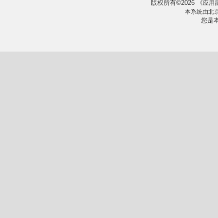
版权所有
2026
《
©
应用
本系统由
北
您是