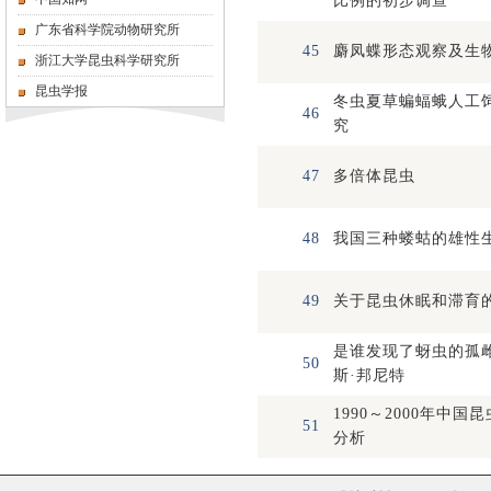
比例的初步调查
广东省科学院动物研究所
45
麝凤蝶形态观察及生
浙江大学昆虫科学研究所
昆虫学报
冬虫夏草蝙蝠蛾人工
46
究
47
多倍体昆虫
48
我国三种蝼蛄的雄性
49
关于昆虫休眠和滞育
是谁发现了蚜虫的孤
50
斯·邦尼特
1990～2000年中
51
分析