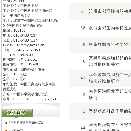
刊期：双月刊
主管单位：
中国科学院
主办单位：
中国科学院动物研究
37
沧州市郊区蝗虫的初
所，中国昆虫学会
地址：
北京市朝阳区北辰西路1号院
5号中国科学院动物研究所
38
灰白蚕蛾生物学特性
邮编：
100101
电话：
010-64807137
传真：
010-64807137
39
黑缘红瓢虫生物学特
E-Mail：
entom@ioz.ac.cn
刊号：
ISSN
2095-1353
CN
11-6020/Q
茶黑刺粉虱蛹和卵的
国内发行代号：
2-151
40
国际发行代号：
BM-407
治适期的相关性
发行范围：国内外公开发布
定价：
138
元/册
马铃薯瓢虫和茄二十
41
定价：
828
元/年
结构的比较研究
银行汇款：中国工商银行北京海淀
西区支行
南美斑潜蝇发育起点
户名：中国科学院动物研究所
42
研究
帐号：0200 0045 0908 8125 063
43
香梨茎蜂引诱作用的
中国科学院动物研究所
南美斑潜蝇在不同寄
44
中国知网