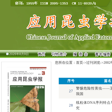
2026年8月9日
您所在位置：
首页
->
过刊浏览
->
200
序号
篇名
警惕危险性害虫——
27
我国
线粒体DNA序列特点
28
究