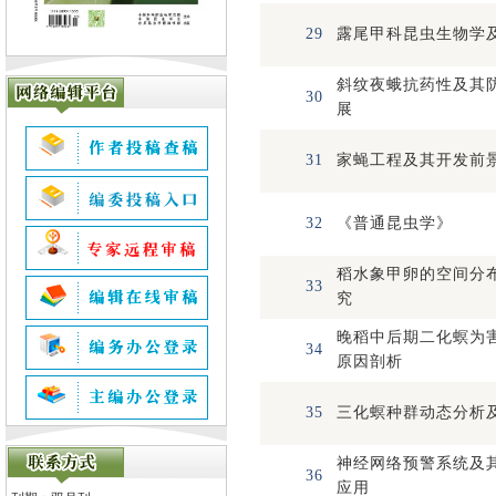
29
露尾甲科昆虫生物学
斜纹夜蛾抗药性及其
30
展
31
家蝇工程及其开发前
32
《普通昆虫学》
稻水象甲卵的空间分
33
究
晚稻中后期二化螟为
34
原因剖析
35
三化螟种群动态分析
神经网络预警系统及
36
应用