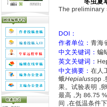
冬虫夏
The preliminary 
DOI：
作者单位：
青海省
中文关键词：
蝙
英文关键词：
Hep
中文摘要：
在人
蛾
Hepialuss
pp
果。试验表明 ,
最高 ,为 86.
间 ,在低温条件