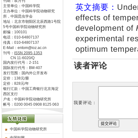
刊期：双月刊
英文摘要：
Under
主管单位：
中国科学院
主办单位：
中国科学院动物研究
effects of tempe
所，中国昆虫学会
地址：
北京市朝阳区北辰西路1号院
development of
5号中国科学院动物研究所
邮编：
100101
experimental res
电话：
010-64807137
传真：
010-64807137
optimum tempera
E-Mail：
entom@ioz.ac.cn
刊号：
ISSN
2095-1353
CN
11-6020/Q
国内发行代号：
2-151
读者评论
国际发行代号：
BM-407
发行范围：国内外公开发布
定价：
138
元/册
定价：
828
元/年
银行汇款：中国工商银行北京海淀
西区支行
户名：中国科学院动物研究所
我要评论：
帐号：0200 0045 0908 8125 063
中国科学院动物研究所
中国知网