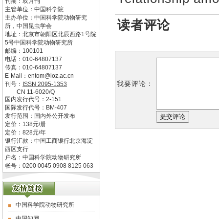
刊期：双月刊
主管单位：
中国科学院
主办单位：
中国科学院动物研究
读者评论
所，中国昆虫学会
地址：
北京市朝阳区北辰西路1号院
5号中国科学院动物研究所
邮编：
100101
电话：
010-64807137
传真：
010-64807137
E-Mail：
entom@ioz.ac.cn
我要评论：
刊号：
ISSN
2095-1353
CN
11-6020/Q
国内发行代号：
2-151
国际发行代号：
BM-407
发行范围：国内外公开发布
定价：
138
元/册
定价：
828
元/年
银行汇款：中国工商银行北京海淀
西区支行
户名：中国科学院动物研究所
帐号：0200 0045 0908 8125 063
中国科学院动物研究所
中国知网